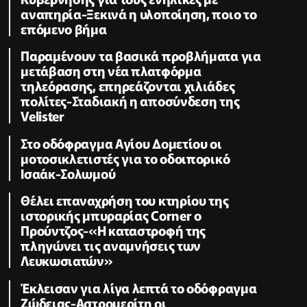
αναπηρία-Ξεκινά η υλοποίηση, ποιο το
επόμενο βήμα
Παραμένουν τα βασικά προβλήματα για
μετάβαση στη νέα πλατφόρμα
τηλεόρασης, επηρεάζονται χιλιάδες
πολίτες-Σταδιακή η αποσύνδεση της
Velister
Στο οδόφραγμα Αγίου Δομετίου οι
μοτοσικλετιστές για το οδοιπορικό
Ισαάκ-Σολωμού
Θέλει επαναχρήση του κτηρίου της
ιστορικής μπυραρίας Corner ο
Προύντζος-«Η καταστροφή της
πληγώνει τις αναμνήσεις των
Λευκωσιατών»
Έκλεισαν για λίγα λεπτά το οδόφραγμα
Ζώδειας-Αστρομερίτη οι