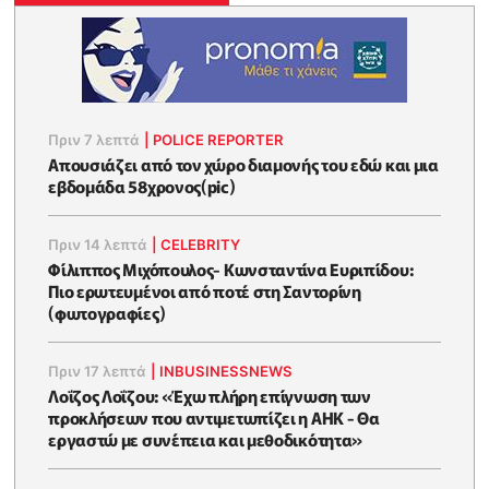
Πριν 7 λεπτά
|
POLICE REPORTER
Απουσιάζει από τον χώρο διαμονής του εδώ και μια
εβδομάδα 58χρονος(pic)
Πριν 14 λεπτά
|
CELEBRITY
Φίλιππος Μιχόπουλος- Κωνσταντίνα Ευριπίδου:
Πιο ερωτευμένοι από ποτέ στη Σαντορίνη
(φωτογραφίες)
Πριν 17 λεπτά
|
INBUSINESSNEWS
Λοΐζος Λοΐζου: «Έχω πλήρη επίγνωση των
προκλήσεων που αντιμετωπίζει η ΑΗΚ - Θα
εργαστώ με συνέπεια και μεθοδικότητα»