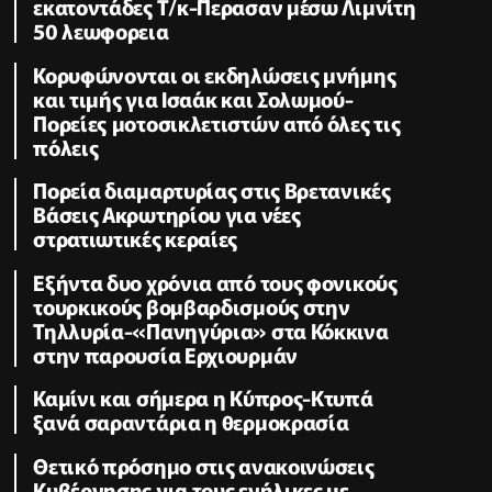
εκατοντάδες Τ/κ-Περασαν μέσω Λιμνίτη
50 λεωφορεια
Κορυφώνονται οι εκδηλώσεις μνήμης
και τιμής για Ισαάκ και Σολωμού-
Πορείες μοτοσικλετιστών από όλες τις
πόλεις
Πορεία διαμαρτυρίας στις Βρετανικές
Βάσεις Ακρωτηρίου για νέες
στρατιωτικές κεραίες
Εξήντα δυο χρόνια από τους φονικούς
τουρκικούς βομβαρδισμούς στην
Τηλλυρία-«Πανηγύρια» στα Κόκκινα
στην παρουσία Ερχιουρμάν
Καμίνι και σήμερα η Κύπρος-Κτυπά
ξανά σαραντάρια η θερμοκρασία
Θετικό πρόσημο στις ανακοινώσεις
Κυβέρνησης για τους ενήλικες με