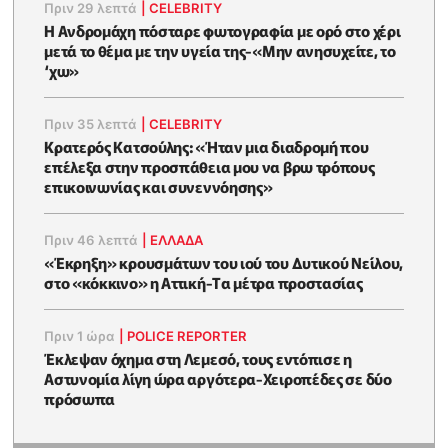
Πριν 29 λεπτά
|
CELEBRITY
Η Ανδρομάχη πόσταρε φωτoγραφία με ορό στο χέρι
μετά το θέμα με την υγεία της-«Μην ανησυχείτε, το
‘χω»
Πριν 35 λεπτά
|
CELEBRITY
Κρατερός Κατσούλης: «Ήταν μια διαδρομή που
επέλεξα στην προσπάθεια μου να βρω τρόπους
επικοινωνίας και συνεννόησης»
Πριν 46 λεπτά
|
ΕΛΛΑΔΑ
«Έκρηξη» κρουσμάτων του ιού του Δυτικού Νείλου,
στο «κόκκινο» η Αττική-Tα μέτρα προστασίας
Πριν 1 ώρα
|
POLICE REPORTER
Έκλεψαν όχημα στη Λεμεσό, τους εντόπισε η
Αστυνομία λίγη ώρα αργότερα-Χειροπέδες σε δύο
πρόσωπα