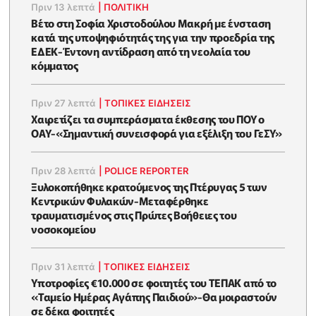
Πριν 13 λεπτά
|
ΠΟΛΙΤΙΚΗ
Βέτο στη Σοφία Χριστοδούλου Μακρή με ένσταση
κατά της υποψηφιότητάς της για την προεδρία της
ΕΔΕΚ-Έντονη αντίδραση από τη νεολαία του
κόμματος
Πριν 27 λεπτά
|
ΤΟΠΙΚΕΣ ΕΙΔΗΣΕΙΣ
Χαιρετίζει τα συμπεράσματα έκθεσης του ΠΟΥ ο
ΟΑΥ-«Σημαντική συνεισφορά για εξέλιξη του ΓεΣΥ»
Πριν 28 λεπτά
|
POLICE REPORTER
Ξυλοκοπήθηκε κρατούμενος της Πτέρυγας 5 των
Κεντρικών Φυλακών-Μεταφέρθηκε
τραυματισμένος στις Πρώτες Βοήθειες του
νοσοκομείου
Πριν 31 λεπτά
|
ΤΟΠΙΚΕΣ ΕΙΔΗΣΕΙΣ
Υποτροφίες €10.000 σε φοιτητές του ΤΕΠΑΚ από το
«Ταμείο Ημέρας Αγάπης Παιδιού»-Θα μοιραστούν
σε δέκα φοιτητές