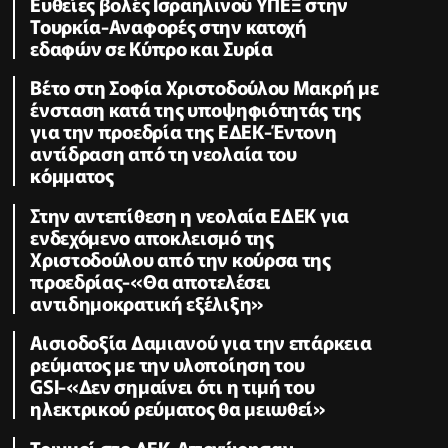
Ευθείες βολές Ισραηλινού ΥΠΕΞ στην
Τουρκία-Αναφορές στην κατοχή
εδαφών σε Κύπρο και Συρία
Βέτο στη Σοφία Χριστοδούλου Μακρή με
ένσταση κατά της υποψηφιότητάς της
για την προεδρία της ΕΔΕΚ-Έντονη
αντίδραση από τη νεολαία του
κόμματος
Στην αντεπίθεση η νεολαία ΕΔΕΚ για
ενδεχόμενο αποκλεισμό της
Χριστοδούλου από την κούρσα της
προεδρίας-«Θα αποτελέσει
αντιδημοκρατική εξέλιξη»
Αισιοδοξία Δαμιανού για την επάρκεια
ρεύματος με την υλοποίηση του
GSI-«Δεν σημαίνει ότι η τιμή του
ηλεκτρικού ρεύματος θα μειωθεί»
Τριγμοί στο ΔΕΚ-Αποχώρησαν