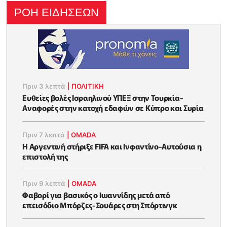
ΡΟΗ ΕΙΔΗΣΕΩΝ
Πριν 3 λεπτά
|
ΠΟΛΙΤΙΚΗ
Ευθείες βολές Ισραηλινού ΥΠΕΞ στην Τουρκία-
Αναφορές στην κατοχή εδαφών σε Κύπρο και Συρία
Πριν 7 λεπτά
|
OMADA
Η Αργεντινή στήριξε FIFA και Ινφαντίνο-Αυτούσια η
επιστολή της
Πριν 9 λεπτά
|
OMADA
Φαβορί για βασικός ο Ιωαννίδης μετά από
επεισόδιο Μπόρζες-Σουάρες στη Σπόρτινγκ