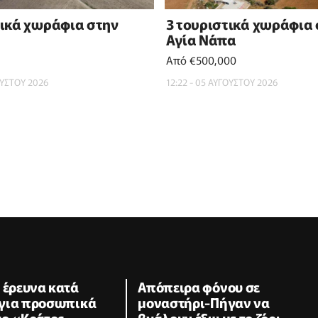
τικά χωράφια στην
3 τουριστικά χωράφια
Αγία Νάπα
Από €500,000
ΟΥΣΤΟΥ 2026
12:22 - 05 ΑΥΓΟΥΣΤΟΥ 2026
 έρευνα κατά
Απόπειρα φόνου σε
για προσωπικά
μοναστήρι-Πήγαν να
το «Κράτος
βγάλουν έξω με το ζόρι