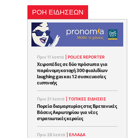
ΡΟΗ ΕΙΔΗΣΕΩΝ
Πριν 11 λεπτά
|
POLICE REPORTER
Χειροπέδες σε δύο πρόσωπα για
παράνομη κατοχή 300 φιαλιδίων
laughing gas και 12 συσκευασίες
εισπνοής
Πριν 21 λεπτά
|
ΤΟΠΙΚΕΣ ΕΙΔΗΣΕΙΣ
Πορεία διαμαρτυρίας στις Βρετανικές
Βάσεις Ακρωτηρίου για νέες
στρατιωτικές κεραίες
Πριν 28 λεπτά
|
ΕΛΛΑΔΑ