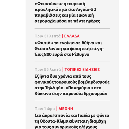
«Φουντώνει» η τουρκική
προκλητικότητα στο Αιγαίο-52
παραβιάσεις και μία εικονική
αερομαχία μέσα σε πέντε ημέρες
Πριν 31 λεπτά
|
ΕΛΛΑΔΑ
«Φωτιά» τα ενοίκια σε Αθήνα και
Θεσσαλονίκη για φοιτητική στέγη-
Έως 800 ευρώ στο Ρέθυμνο
Πριν 55 λεπτά
|
ΤΟΠΙΚΕΣ ΕΙΔΗΣΕΙΣ
Εξήντα δυο χρόνια από τους
φονικούς τουρκικούς βομβαρδισμούς
στην Τηλλυρία-«Πανηγύρια» στα
Κόκκινα στην παρουσία Ερχιουρμάν
Πριν 1 ώρα
|
ΔΙΕΘΝΗ
Στα άκρα Ισπανία και Ιταλία με φόντο
τη Θέουτα-Κλιμακώνεται η διαμάχη
για τους συνοριακούς ελέγχους