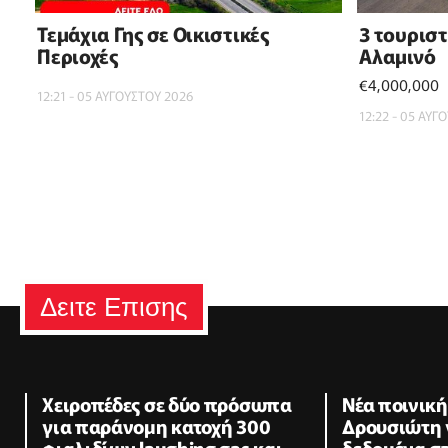
Τεμάχια Γης σε Οικιστικές
3 τουρισ
Περιοχές
Αλαμινό
€4,000,000
12:21 - 05 ΑΥΓΟΥΣΤΟΥ 2026
12:22 - 05 ΑΥΓ
Δειτε Επισης
Χειροπέδες σε δύο πρόσωπα
Νέα ποινική
για παράνομη κατοχή 300
Δρουσιώτη 
φιαλιδίων laughing gas και
δεδομένα σ