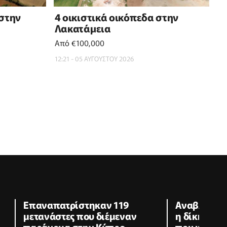
 στην
4 οικιστικά οικόπεδα στην
Λακατάμεια
Από €100,000
12:21 - 05 ΑΥΓΟΥΣΤΟΥ 2026
Επαναπατρίστηκαν 119
Αναβλήθηκε
μετανάστες που διέμεναν
η δίκη ενα
παράνομα στην Κύπρο
που κατηγο