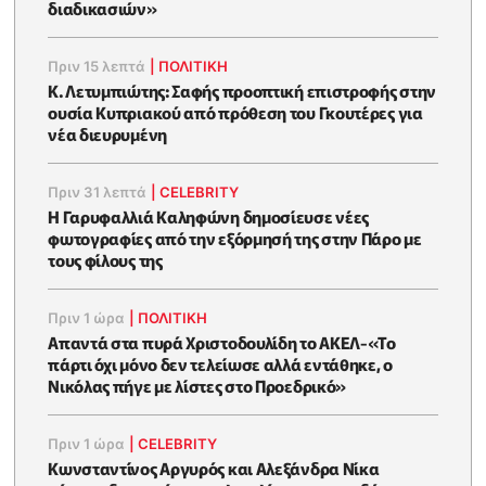
διαδικασιών»
Πριν 15 λεπτά
|
ΠΟΛΙΤΙΚΗ
K. Λετυμπιώτης: Σαφής προοπτική επιστροφής στην
ουσία Κυπριακού από πρόθεση του Γκουτέρες για
νέα διευρυμένη
Πριν 31 λεπτά
|
CELEBRITY
Η Γαρυφαλλιά Καληφώνη δημοσίευσε νέες
φωτογραφίες από την εξόρμησή της στην Πάρο με
τους φίλους της
Πριν 1 ώρα
|
ΠΟΛΙΤΙΚΗ
Απαντά στα πυρά Χριστοδουλίδη το ΑΚΕΛ-«Το
πάρτι όχι μόνο δεν τελείωσε αλλά εντάθηκε, ο
Νικόλας πήγε με λίστες στο Προεδρικό»
Πριν 1 ώρα
|
CELEBRITY
Κωνσταντίνος Αργυρός και Αλεξάνδρα Νίκα