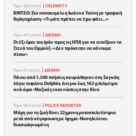
Πριν 38 λεπτά
|
CELEBRITY
ΒΙΝΤΕΟ: Στο νοσοκομείο η Ιωάννα Τούνη με τροφική
δηλητηρίαση-«Τι μάτι πρέπει να έχω φάει...»
Πριν 45 λεπτά
|
ΔΙΕΘΝΗ
Οι έξι όροι του Ιράν προς τις ΗΠΑ για να ανοίξουν τα
Στενά του Ορμούζ-«Δεν πρόκειται να κάνουμε
πίσω»
Πριν 51 λεπτά
|
ΔΙΕΘΝΗ
Πάνω από 1.300 πτήσεις ακυρώθηκαν στη Σαγκάη
λόγω τυφώνα Dolphin, άνεμοι έως 162 χιλιόμετρα
ανά ώρα-Μαζικές εκκενώσεις στην Κίνα
Πριν 58 λεπτά
|
POLICE REPORTER
Μάχη για τη ζωή δίνει 22χρονη μοτοσικλετίστρια
μετά από σύγκρουση με όχημα-Νοσηλεύεται
διασωληνωμένη