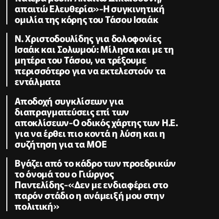
απαιτώ Ελευθερία»-Η συγκινητική
ομιλία της κόρης του Τάσου Ισαάκ
Ν. Χριστοδουλίδης για δολοφονίες
Ισαάκ και Σολωμού: Μίλησα και με τη
μητέρα του Τάσου, να τρέξουμε
περισσότερο για να εκτελεστούν τα
εντάλματα
Αποδοχή συγκλίσεων για
διαπραγματεύσεις επί των
αποκλίσεων-Ο οδικός χάρτης των Η.Ε.
για να έρθει πιο κοντά η λύση και η
συζήτηση για τα ΜΟΕ
Βγάζει από το κάδρο των προεδρικών
το όνομά του ο Γιώργος
Παντελίδης-«Δεν με ενδιαφέρει στο
παρόν στάδιο η ανάμειξή μου στην
πολιτική»