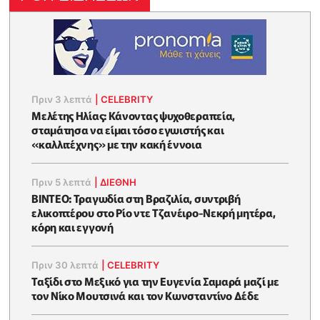
Πριν 3 λεπτά
|
CELEBRITY
Μελέτης Ηλίας: Κάνοντας ψυχοθεραπεία,
σταμάτησα να είμαι τόσο εγωιστής και
«καλλιτέχνης» με την κακή έννοια
Πριν 5 λεπτά
|
ΔΙΕΘΝΗ
ΒΙΝΤΕΟ: Τραγωδία στη Βραζιλία, συντριβή
ελικοπτέρου στο Ρίο ντε Τζανέιρο-Νεκρή μητέρα,
κόρη και εγγονή
Πριν 30 λεπτά
|
CELEBRITY
Ταξίδι στο Μεξικό για την Ευγενία Σαμαρά μαζί με
τον Νίκο Μουτσινά και τον Κωνσταντίνο Δέδε