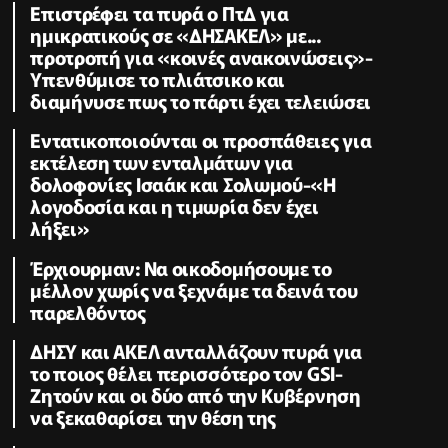
Επιστρέφει τα πυρά ο ΠτΔ για
ημικρατικούς σε «ΔΗΣΑΚΕΛ» με...
προτροπή για «κοινές ανακοινώσεις»-
Υπενθύμισε το πλιάτσικο και
διαμήνυσε πως το πάρτι έχει τελειώσει
Εντατικοποιούνται οι προσπάθειες για
εκτέλεση των ενταλμάτων για
δολοφονίες Ισαάκ και Σολωμού-«Η
λογοδοσία και η τιμωρία δεν έχει
λήξει»
Έρχιουρμαν: Να οικοδομήσουμε το
μέλλον χωρίς να ξεχνάμε τα δεινά του
παρελθόντος
ΔΗΣΥ και ΑΚΕΛ ανταλλάζουν πυρά για
το ποιος θέλει περισσότερο τον GSI-
Ζητούν και οι δύο από την Κυβέρνηση
να ξεκαθαρίσει την θέση της