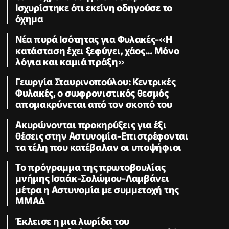
Ισχυρίστηκε ότι εκείνη οδηγούσε το
όχημα
Νέα πυρά Ισότητας για Φυλακές-«Η
κατάσταση έχει ξεφύγει, χάος... Μόνο
λόγια και καμιά πράξη»
Γεωργία Σταυρινοπούλου: Κεντρικές
Φυλακές, ο σωφρονιστικός θεσμός
απομακρύνεται από τον σκοπό του
Ακυρώνονται προκηρύξεις για έξι
θέσεις στην Αστυνομία-Επιστρέφονται
τα τέλη που κατέβαλαν οι υποψήφιοι
To πρόγραμμα της πρωτοβουλίας
μνήμης Ισαάκ-Σολώμου-Λαμβάνει
μέτρα η Αστυνομία με συμμετοχή της
ΜΜΑΔ
Έκλεισε η μια λωρίδα του