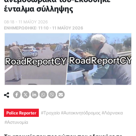
ένταλμα σύλληψης
08:18 - 11 ΜΑΪ́ΟΥ 2026
ΕΝΗΜΕΡΏΘΗΚΕ:
11:10 - 11 ΜΑΪ́ΟΥ 2026
Police Reporter
#
Τροχαίο
#
Αυτοκινητόδρομος
#
Λάρνακα
#
Αστυνομία