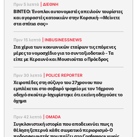
Πριν 5 λεπτά
|
ΔΙΕΘΝΗ
ΒΙΝΤΕΟ: Ένοπλοι αυτονομιστές απειλούν τουρίστες
και αγοραστές κατοικιών στην Κορσική-«Μείνετε
στα σπίτια σας»
Πριν 15 λεπτά
|
INBUSINESSNEWS
Στα χέρια των κοινωνικών εταίρων τις επόμενες
μέρες το νομοσχέδιο για το συνταξιοδοτικό - Τα
είπε με Κεραυνό και Μουσιούττα ο Πρόεδρος
Πριν 30 λεπτά
|
POLICE REPORTER
Χειροπέδες στη σύζυγο του 27χρονου που
εμπλέκεται στο σοβαρό τροχαίο με τον 16χρονο
οδηγό σκούτερ-Ισχυρίστηκε ότι εκείνη οδηγούσε το
όχημα
Πριν 42 λεπτά
|
OMADA
Συγκλονιστική ιστορία που αποδεικνύει πως η
θέληση ξεπερνά κάθε σωματικό περιορισμό-Ο
ποδοσφαιριστής που παίζει στο Conference χωρίς