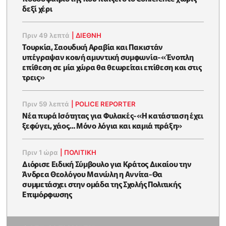
δεξί χέρι
Πριν 49 λεπτά
|
ΔΙΕΘΝΗ
Τουρκία, Σαουδική Αραβία και Πακιστάν
υπέγραψαν κοινή αμυντική συμφωνία-«Ένοπλη
επίθεση σε μία χώρα θα θεωρείται επίθεση και στις
τρεις»
Πριν 59 λεπτά
|
POLICE REPORTER
Νέα πυρά Ισότητας για Φυλακές-«Η κατάσταση έχει
ξεφύγει, χάος... Μόνο λόγια και καμιά πράξη»
Πριν 1 ώρα
|
ΠΟΛΙΤΙΚΗ
Διόρισε Ειδική Σύμβουλο για Κράτος Δικαίου την
Άνδρεα Θεολόγου Μανώλη η Αννίτα-Θα
συμμετάσχει στην ομάδα της Σχολής Πολιτικής
Επιμόρφωσης