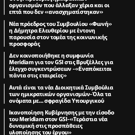
οργανισμών που άλλαξαν χέρια και οι
επτά που δεν «ανασχηματίστηκαν»
Νέα πρόεδρος του Συμβουλίου «Φωνή»
η Δήμητρα Ελευθερίου με έντονη
παρουσία στον τομέα της κοινωνικής
προσφοράς
Δεν κοινοποιήθηκε η συμφωνία
Meridiam για τον GSI στις Βρυξέλλες για
έλεγχο συγκεντρώσεων -«Εναπόκειται
πάντα στις εταιρείες»
Αυτά είναι τα νέα Διοικητικά Συμβούλια
των ημικρατικών οργανισμών-Όλα τα
ονόματα με... σφραγίδα Υπουργικού
Ικανοποίηση Κυβέρνησης με την είσοδο
του Meridiam στον GSI-«Τεράστια νέα
δυναμική στις προσπάθειες
υλοποίησης του έργου»