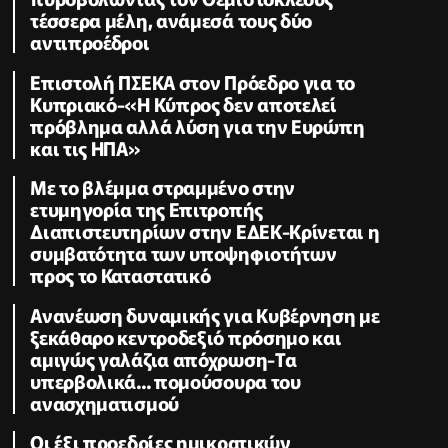
τέσσερα μέλη, ανάμεσά τους δύο
αντιπροέδροι
Επιστολή ΠΣΕΚΑ στον Πρόεδρο για το
Κυπριακό-«Η Κύπρος δεν αποτελεί
πρόβλημα αλλά λύση για την Ευρώπη
και τις ΗΠΑ»
Με το βλέμμα στραμμένο στην
ετυμηγορία της Επιτροπής
Διαπιστευτηρίων στην ΕΔΕΚ-Κρίνεται η
συμβατότητα των υποψηφιοτήτων
προς το Καταστατικό
Ανανέωση δυναμικής για Κυβέρνηση με
ξεκάθαρο κεντροδεξιό πρόσημο και
αμιγώς γαλάζια απόχρωση-Τα
υπερβολικά... πομούσουρα του
ανασχηματισμού
Οι έξι προεδρίες ημικρατικών