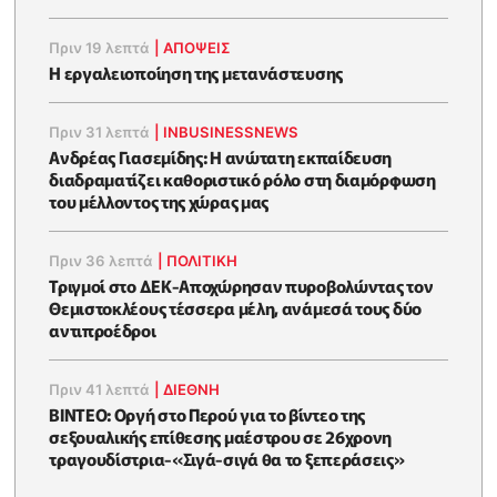
Πριν 19 λεπτά
|
ΑΠΌΨΕΙΣ
Η εργαλειοποίηση της μετανάστευσης
Πριν 31 λεπτά
|
INBUSINESSNEWS
Ανδρέας Γιασεμίδης: Η ανώτατη εκπαίδευση
διαδραματίζει καθοριστικό ρόλο στη διαμόρφωση
του μέλλοντος της χώρας μας
Πριν 36 λεπτά
|
ΠΟΛΙΤΙΚΗ
Τριγμοί στο ΔΕΚ-Αποχώρησαν πυροβολώντας τον
Θεμιστοκλέους τέσσερα μέλη, ανάμεσά τους δύο
αντιπροέδροι
Πριν 41 λεπτά
|
ΔΙΕΘΝΗ
ΒΙΝΤΕΟ: Οργή στο Περού για το βίντεο της
σεξουαλικής επίθεσης μαέστρου σε 26χρονη
τραγουδίστρια-«Σιγά-σιγά θα το ξεπεράσεις»