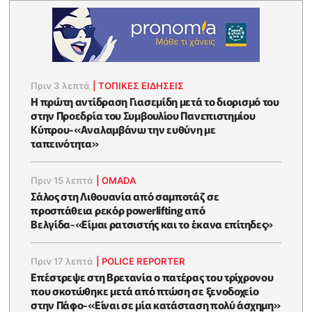
Πριν 3 λεπτά
|
ΤΟΠΙΚΕΣ ΕΙΔΗΣΕΙΣ
Η πρώτη αντίδραση Γιασεμίδη μετά το διορισμό του
στην Προεδρία του Συμβουλίου Πανεπιστημίου
Κύπρου-«Αναλαμβάνω την ευθύνη με
ταπεινότητα»
Πριν 15 λεπτά
|
OMADA
Σάλος στη Λιθουανία από σαμποτάζ σε
προσπάθεια ρεκόρ powerlifting από
Βελγίδα-«Είμαι ρατσιστής και το έκανα επίτηδες»
Πριν 17 λεπτά
|
POLICE REPORTER
Eπέστρεψε στη Βρετανία ο πατέρας του τρίχρονου
που σκοτώθηκε μετά από πτώση σε ξενοδοχείο
στην Πάφο-«Είναι σε μία κατάσταση πολύ άσχημη»