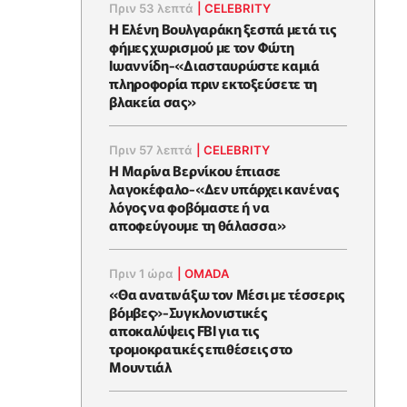
Πριν 53 λεπτά
|
CELEBRITY
Η Ελένη Βουλγαράκη ξεσπά μετά τις
φήμες χωρισμού με τον Φώτη
Ιωαννίδη-«Διασταυρώστε καμιά
πληροφορία πριν εκτοξεύσετε τη
βλακεία σας»
Πριν 57 λεπτά
|
CELEBRITY
Η Μαρίνα Βερνίκου έπιασε
λαγοκέφαλο-«Δεν υπάρχει κανένας
λόγος να φοβόμαστε ή να
αποφεύγουμε τη θάλασσα»
Πριν 1 ώρα
|
OMADA
«Θα ανατινάξω τον Μέσι με τέσσερις
βόμβες»-Συγκλονιστικές
αποκαλύψεις FBI για τις
τρομοκρατικές επιθέσεις στο
Μουντιάλ