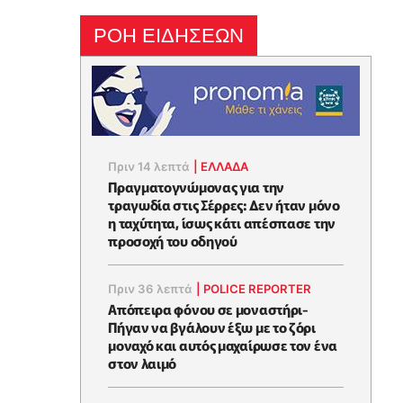
ΡΟΗ ΕΙΔΗΣΕΩΝ
Πριν 14 λεπτά
|
ΕΛΛΑΔΑ
Πραγματογνώμονας για την
τραγωδία στις Σέρρες: Δεν ήταν μόνο
η ταχύτητα, ίσως κάτι απέσπασε την
προσοχή του οδηγού
Πριν 36 λεπτά
|
POLICE REPORTER
Απόπειρα φόνου σε μοναστήρι-
Πήγαν να βγάλουν έξω με το ζόρι
μοναχό και αυτός μαχαίρωσε τον ένα
στον λαιμό