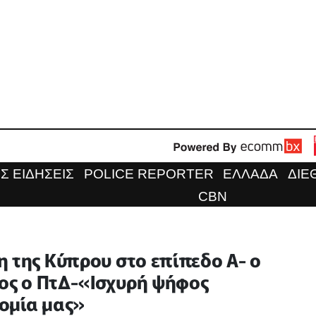
Σ ΕΙΔΗΣΕΙΣ
POLICE REPORTER
ΕΛΛΑΔΑ
ΔΙΕ
CBN
η της Κύπρου στο επίπεδο Α- ο
νος ο ΠτΔ-«Ισχυρή ψήφος
ομία μας»