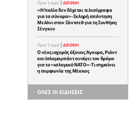
Πριν 1 ώρα
|
ΔΙΕΘΝΗ
«Η Ιταλία δεν δέχεται τελεσίγραφα
για τα σύνορα»-Σκληρή απάντηση
Μελόνι στον Σάντσεθ για τη Συνθήκη
Σένγκεν
Πριν 1 ώρα
|
ΔΙΕΘΝΗ
O νέος ισχυρός άξονας Άγκυρα, Ριάντ
και Ισλαμαμπάντ ανοίγει τον δρόμο
για το «ισλαμικό ΝΑΤΟ»-Tι σημαίνει
η συμφωνία της Μέκκας
ΟΛΕΣ ΟΙ ΕΙΔΗΣΕΙΣ