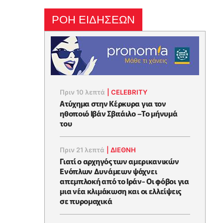
ΡΟΗ ΕΙΔΗΣΕΩΝ
Πριν 10 λεπτά
|
CELEBRITY
Ατύχημα στην Κέρκυρα για τον
ηθοποιό Ιβάν Σβιτάιλο –Το μήνυμά
του
Πριν 21 λεπτά
|
ΔΙΕΘΝΗ
Γιατί ο αρχηγός των αμερικανικών
Ενόπλων Δυνάμεων ψάχνει
απεμπλοκή από το Ιράν- Οι φόβοι για
μια νέα κλιμάκωση και οι ελλείψεις
σε πυρομαχικά