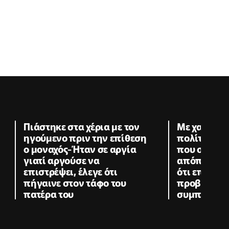
Πιάστηκε στα χέρια με τον
Με χαρτοκό
ηγούμενο πριν την επίθεση
πολίτη και 
ο μοναχός-Ήταν σε αργία
που συνελή
γιατί αργούσε να
απόπειρα φ
επιστρέψει, έλεγε ότι
ότι επιδείκ
πήγαινε στον τάφο του
προβληματ
πατέρα του
συμπεριφο