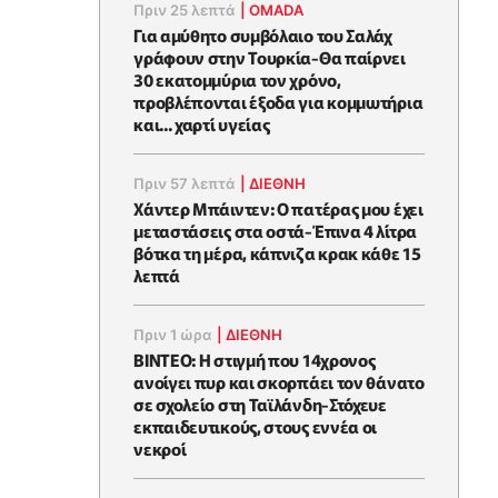
Πριν 25 λεπτά
|
OMADA
Για αμύθητο συμβόλαιο του Σαλάχ
γράφουν στην Τουρκία-Θα παίρνει
30 εκατομμύρια τον χρόνο,
προβλέπονται έξοδα για κομμωτήρια
και... χαρτί υγείας
Πριν 57 λεπτά
|
ΔΙΕΘΝΗ
Χάντερ Μπάιντεν: Ο πατέρας μου έχει
μεταστάσεις στα οστά-Έπινα 4 λίτρα
βότκα τη μέρα, κάπνιζα κρακ κάθε 15
λεπτά
Πριν 1 ώρα
|
ΔΙΕΘΝΗ
ΒΙΝΤΕΟ: Η στιγμή που 14χρονος
ανοίγει πυρ και σκορπάει τον θάνατο
σε σχολείο στη Ταϊλάνδη-Στόχευε
εκπαιδευτικούς, στους εννέα οι
νεκροί