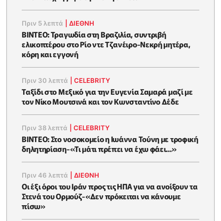
Πριν 5 λεπτά
|
ΔΙΕΘΝΗ
ΒΙΝΤΕΟ: Τραγωδία στη Βραζιλία, συντριβή
ελικοπτέρου στο Ρίο ντε Τζανέιρο-Νεκρή μητέρα,
κόρη και εγγονή
Πριν 30 λεπτά
|
CELEBRITY
Ταξίδι στο Μεξικό για την Ευγενία Σαμαρά μαζί με
τον Νίκο Μουτσινά και τον Κωνσταντίνο Δέδε
Πριν 38 λεπτά
|
CELEBRITY
ΒΙΝΤΕΟ: Στο νοσοκομείο η Ιωάννα Τούνη με τροφική
δηλητηρίαση-«Τι μάτι πρέπει να έχω φάει...»
Πριν 46 λεπτά
|
ΔΙΕΘΝΗ
Οι έξι όροι του Ιράν προς τις ΗΠΑ για να ανοίξουν τα
Στενά του Ορμούζ-«Δεν πρόκειται να κάνουμε
πίσω»