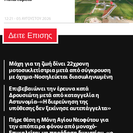
12:21 - 05 ΑΥΓΟΥΣΤΟΥ 2026
Δειτε Επισης
Μάχη για τη ζωή δίνει 22χρονη
μοτοσικλετίστρια μετά από σύγκρουση
με όχημα-Νοσηλεύεται διασωληνωμένη
Επιβεβαιώνει την έρευνα κατά
Δρουσιώτη μετά από καταγγελία η
Αστυνομία-«Η διερεύνηση της
υπόθεσης δεν ξεκίνησε αυτεπάγγελτα»
Πήρε θέση η Μόνη Αγίου Νεοφύτου για
την απόπειρα φόνου από μοναχό-
Επικαλείται μη παράδοση δωματίου, «ο