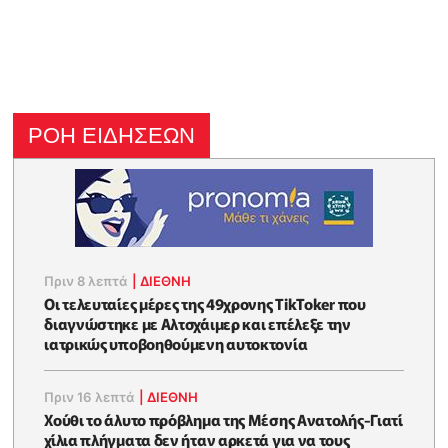
ΡΟΗ ΕΙΔΗΣΕΩΝ
Πριν 8 λεπτά
|
ΔΙΕΘΝΗ
Οι τελευταίες μέρες της 49χρονης TikToker που
διαγνώστηκε με Αλτσχάιμερ και επέλεξε την
ιατρικώς υποβοηθούμενη αυτοκτονία
Πριν 16 λεπτά
|
ΔΙΕΘΝΗ
Χούθι το άλυτο πρόβλημα της Μέσης Ανατολής-Γιατί
χίλια πλήγματα δεν ήταν αρκετά για να τους