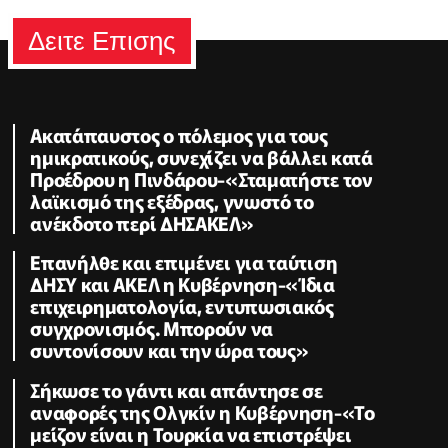
Δειτε Επισης
Ακατάπαυστος ο πόλεμος για τους
ημικρατικούς, συνεχίζει να βάλλει κατά
Προέδρου η Πινδάρου-«Σταματήστε τον
λαϊκισμό της εξέδρας, γνωστό το
ανέκδοτο περί ΔΗΣΑΚΕΛ»
Επανήλθε και επιμένει για ταύτιση
ΔΗΣΥ και ΑΚΕΛ η Κυβέρνηση-«Ίδια
επιχειρηματολογία, εντυπωσιακός
συγχρονισμός. Μπορούν να
συντονίσουν και την ώρα τους»
Σήκωσε το γάντι και απάντησε σε
αναφορές της Ολγκίν η Κυβέρνηση-«Το
μείζον είναι η Τουρκία να επιστρέψει