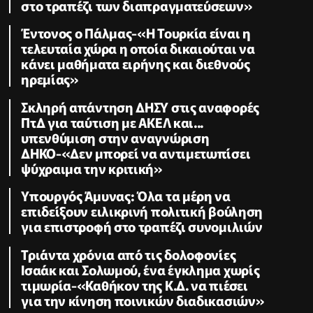
στο τραπέζι των διαπραγματεύσεων»
Έντονος ο Πάλμας-«Η Τουρκία είναι η
τελευταία χώρα η οποία δικαιούται να
κάνει μαθήματα ειρήνης και διεθνούς
ηρεμίας»
Σκληρή απάντηση ΔΗΣΥ στις αναφορές
ΠτΔ για ταύτιση με ΑΚΕΛ και...
υπενθύμιση στην αναγνώριση
ΔΗΚΟ-«Δεν μπορεί να αντιμετωπίσει
ψύχραιμα την κριτική»
Υπουργός Άμυνας: Όλα τα μέρη να
επιδείξουν ειλικρινή πολιτική βούληση
για επιστροφή στο τραπέζι συνομιλιών
Τριάντα χρόνια από τις δολοφονίες
Ισαάκ και Σολωμού, ένα έγκλημα χωρίς
τιμωρία-«Καθήκον της Κ.Δ. να πιέσει
για την κίνηση ποινικών διαδικασιών»