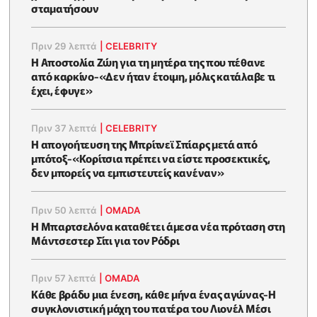
σταματήσουν
Πριν 29 λεπτά
|
CELEBRITY
Η Αποστολία Ζώη για τη μητέρα της που πέθανε
από καρκίνο-«Δεν ήταν έτοιμη, μόλις κατάλαβε τι
έχει, έφυγε»
Πριν 37 λεπτά
|
CELEBRITY
Η απογοήτευση της Μπρίτνεϊ Σπίαρς μετά από
μπότοξ-«Κορίτσια πρέπει να είστε προσεκτικές,
δεν μπορείς να εμπιστευτείς κανέναν»
Πριν 50 λεπτά
|
OMADA
Η Μπαρτσελόνα καταθέτει άμεσα νέα πρόταση στη
Μάντσεστερ Σίτι για τον Ρόδρι
Πριν 57 λεπτά
|
OMADA
Κάθε βράδυ μια ένεση, κάθε μήνα ένας αγώνας-Η
συγκλονιστική μάχη του πατέρα του Λιονέλ Μέσι