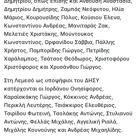
Δημητρίου, όπως επίσης και Ανθούση Αναστασία,
Δημητρίου Δημήτρης, Ζαμπάς Νεόφυτου, Ηλία
Μάριος, Κουρουσίδης Πόλυς, Κούσιου Έλενα,
Κωνσταντίνου Ανδρέας, Μανιταράς Ζακ,
Μελετιές Χριστάκης, Μούντουκος
Κωνσταντίνος, Ορφανίδου Σάββια, Πάλλης
Χρήστος, Παμπορίδης Γιώργος, Πετρίδης
Χαράλαμπος, Τσάτσος Θεόδωρος, Χριστοφόρου
Χριστόφορος και Χρυσάνθου Γιώργος.
Στη Λεμεσό ως υποψήφιοι του ΔΗΣΥ
κατέρχονται οι Ιορδάνου Ονησίφορος,
Καραϊσκάκης Γιώργος, Κόκκινος Ανδρέας,
Περικλή Λευτέρης, Τσιάκκιρος Ελευθέριος,
Τσιρίδου Φωτεινή, Τσολάκης Αντώνης, Στυλιανού
Αντώνης, Φελλάς Μιχάλης, Αγγελική Ριαλά,
Μιχάλης Κουνούνης και Ανδρέας Μιχαηλίδης.