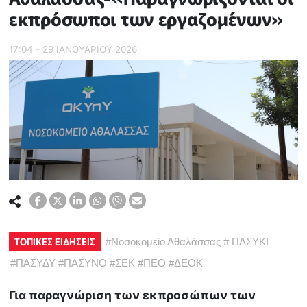
εκπρόσωποι των εργαζομένων»
17:04 - 29 ΙΑΝΟΥΑΡΙΟΥ 2026
ΤΟΠΙΚΕΣ ΕΙΔΗΣΕΙΣ
#
Νοσοκομείο Αθαλάσσας
#
ΠΑΣΥΚΙ
#
ΠΑΣΥΔΥ
#
ΠΑΣΥΝΟ
#
ΣΕΚ
#
ΠΕΟ
#
ΔΕΟΚ
Για παραγνώριση των εκπροσώπων των