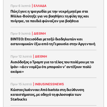
Πριν 6 λεπτά
|
ΕΛΛΑΔΑ
Πώς έγινε η τραγωδία με την νεκρή μητέρα στα
Μάλια-Βούτηξε για να βοηθήσει τη φίλη της και
πνίγηκε, τα παιδιά φώναζαν για βοήθεια
Πριν 9 λεπτά
|
ΔΙΕΘΝΗ
ΒΙΝΤΕΟ: Επεισόδια μεταξύ διαδηλωτών και
αστυνομικών έξω από τη Γερουσία στην Αργεντινή
Πριν 12 λεπτά
|
ΔΙΕΘΝΗ
Αισιόδοξος ο Τραμπ για το τέλος του πολέμου με το
Ιράν-«Δεν νομίζω ότι μπορούν ν' αντέξουν πολύ
ακόμα»
Πριν 15 λεπτά
|
INBUSINESSNEWS
Κώστας Ιωάννου: Από barista στη διεύθυνση
καταστήματος, με οδηγό τη φιλοσοφία των
Starbucks