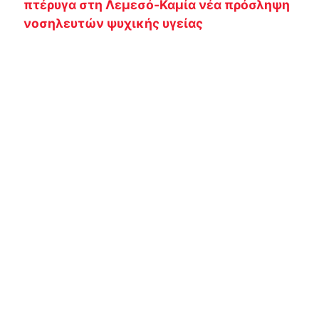
πτέρυγα στη Λεμεσό-Καμία νέα πρόσληψη
νοσηλευτών ψυχικής υγείας