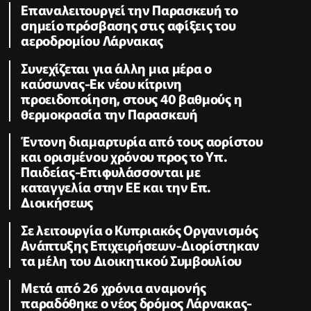
Επαναλειτουργεί την Παρασκευή το
σημείο πρόσβασης στις αφίξεις του
αεροδρομίου Λάρνακας
Συνεχίζεται για άλλη μια μέρα ο
καύσωνας-Εκ νέου κίτρινη
προειδοποίηση, στους 40 βαθμούς η
θερμοκρασία την Παρασκευή
Έντονη διαμαρτυρία από τους αορίστου
και ορισμένου χρόνου προς το Υπ.
Παιδείας-Επιφυλάσσονται με
καταγγελία στην ΕΕ και την Επ.
Διοικήσεως
Σε λειτουργία ο Κυπριακός Οργανισμός
Ανάπτυξης Επιχειρήσεων-Διορίστηκαν
τα μέλη του Διοικητικού Συμβουλίου
Μετά από 26 χρόνια αναμονής
παραδόθηκε ο νέος δρόμος Λάρνακας-