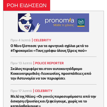
ΡΟΗ ΕΙΔΗΣΕΩΝ
Πριν 4 λεπτά
|
CELEBRITY
Ο Νίνο ξέσπασε για τα αρνητικά σχόλια μετά το
#Γηροκομείο: «Τους γράφω όλους ξέρεις πού»
Πριν 13 λεπτά
|
POLICE REPORTER
Σκύλος περιφέρεται στον αυτοκινητόδρομο
Κοκκινοτριμιθιάς-Λευκωσίας, προσπάθειες από
την Αστυνομία να τον περιορίσει
Πριν 17 λεπτά
|
CELEBRITY
Μελέτης Ηλίας: «Οι γονείς παρασυρόμαστε από την
άσκηση εξουσίας και ξεφεύγουμε, χωρίς να το
καταλαβαίνουμε»