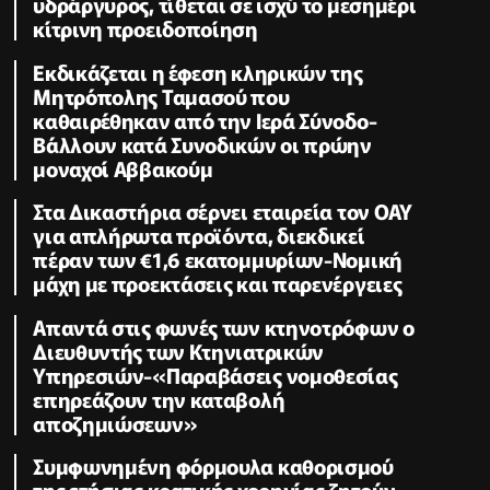
υδράργυρος, τίθεται σε ισχύ το μεσημέρι
κίτρινη προειδοποίηση
Εκδικάζεται η έφεση κληρικών της
Μητρόπολης Ταμασού που
καθαιρέθηκαν από την Ιερά Σύνοδο-
Βάλλουν κατά Συνοδικών οι πρώην
μοναχοί Αββακούμ
Στα Δικαστήρια σέρνει εταιρεία τον ΟΑΥ
για απλήρωτα προϊόντα, διεκδικεί
πέραν των €1,6 εκατομμυρίων-Νομική
μάχη με προεκτάσεις και παρενέργειες
Απαντά στις φωνές των κτηνοτρόφων ο
Διευθυντής των Κτηνιατρικών
Υπηρεσιών-«Παραβάσεις νομοθεσίας
επηρεάζουν την καταβολή
αποζημιώσεων»
Συμφωνημένη φόρμουλα καθορισμού
της ετήσιας κρατικής χορηγίας ζητούν