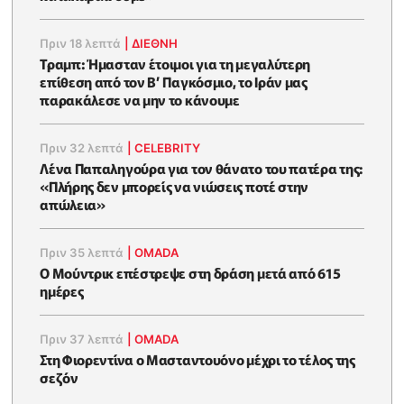
Πριν 18 λεπτά
|
ΔΙΕΘΝΗ
Τραμπ: Ήμασταν έτοιμοι για τη μεγαλύτερη
επίθεση από τον Β’ Παγκόσμιο, το Ιράν μας
παρακάλεσε να μην το κάνουμε
Πριν 32 λεπτά
|
CELEBRITY
Λένα Παπαληγούρα για τον θάνατο του πατέρα της:
«Πλήρης δεν μπορείς να νιώσεις ποτέ στην
απώλεια»
Πριν 35 λεπτά
|
OMADA
Ο Μούντρικ επέστρεψε στη δράση μετά από 615
ημέρες
Πριν 37 λεπτά
|
OMADA
Στη Φιορεντίνα ο Μασταντουόνο μέχρι το τέλος της
σεζόν