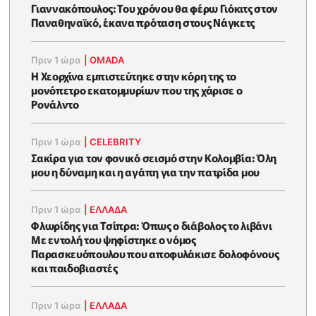
Γιαννακόπουλος: Του χρόνου θα φέρω Γιόκιτς στον
Παναθηναϊκό, έκανα πρόταση στους Νάγκετς
Πριν 1 ώρα
|
OMADA
Η Χεορχίνα εμπιστεύτηκε στην κόρη της το
μονόπετρο εκατομμυρίων που της χάρισε ο
Ρονάλντο
Πριν 1 ώρα
|
CELEBRITY
Σακίρα για τον φονικό σεισμό στην Κολομβία: Όλη
μου η δύναμη και η αγάπη για την πατρίδα μου
Πριν 1 ώρα
|
ΕΛΛΑΔΑ
Φλωρίδης για Τσίπρα: Όπως ο διάβολος το λιβάνι
Με εντολή του ψηφίστηκε ο νόμος
Παρασκευόπουλου που αποφυλάκισε δολοφόνους
και παιδοβιαστές
Πριν 1 ώρα
|
ΕΛΛΑΔΑ