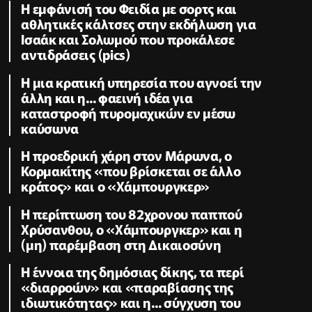
Η εμφάνισή του Φειδία με σορτς και
αθλητικές κάλτσες στην εκδήλωση για
Ισαάκ και Σολωμού που προκάλεσε
αντιδράσεις (pics)
Η μια κρατική υπηρεσία που αγνοεί την
άλλη και η... φαεινή ιδέα για
καταστροφή πυρομαχικών εν μέσω
καύσωνα
Η προεδρική χάρη στον Μάρωνα, ο
Κορμακίτης «που βρίσκεται σε άλλο
κράτος» και ο «Χάμπουργκερ»
Η περίπτωση του 82χρονου παππού
Χρύσανθου, ο «Χάμπουργκερ» και η
(μη) παρέμβαση στη Δικαιοσύνη
Η έννοια της δημόσιας δίκης, τα περί
«διαρροών» και «παραβίασης της
ιδιωτικότητας» και η... σύγχυση του