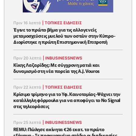
Πριν 16 λεπτά
|
ΤΟΠΙΚΕΣ ΕΙΔΗΣΕΙΣ
Έγινε το πρώτο βήμα για τις αλλογενείς
μεταμοσχεύσεις μυελού των οστών στην Κύπρο-
Διορίστηκε η πρώτη Επιστημονική Επιτροπή
Πριν 20 λεπτά
|
INBUSINESSNEWS
Κίκης Λαζαρίδης: Με σύγχρονη ματιά και
δυναμισμό στη νέα πορεία της A.J. Vouros
Πριν 22 λεπτά
|
ΤΟΠΙΚΕΣ ΕΙΔΗΣΕΙΣ
Κρίσιμο τρίμηνο για το Υφ. Καινοτομίας-Ψάχνει την
κατάλληλη φόρμουλα για να αποφύγει το No Signal
στις τηλεοράσεις
Πριν 25 λεπτά
|
INBUSINESSNEWS
REMU: Πώλησε ακίνητα €26 εκατ. το πρώτο
εξάμηνο - Σε προχωρημένο στάδιο οι διαδικασίες