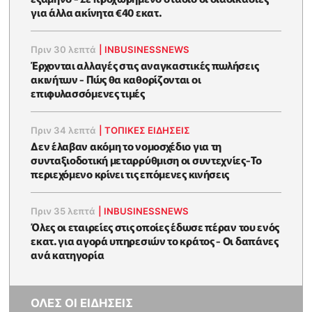
για άλλα ακίνητα €40 εκατ.
Πριν 30 λεπτά
|
INBUSINESSNEWS
Έρχονται αλλαγές στις αναγκαστικές πωλήσεις
ακινήτων - Πώς θα καθορίζονται οι
επιφυλασσόμενες τιμές
Πριν 34 λεπτά
|
ΤΟΠΙΚΕΣ ΕΙΔΗΣΕΙΣ
Δεν έλαβαν ακόμη το νομοσχέδιο για τη
συνταξιοδοτική μεταρρύθμιση οι συντεχνίες-Το
περιεχόμενο κρίνει τις επόμενες κινήσεις
Πριν 35 λεπτά
|
INBUSINESSNEWS
Όλες οι εταιρείες στις οποίες έδωσε πέραν του ενός
εκατ. για αγορά υπηρεσιών το κράτος - Οι δαπάνες
ανά κατηγορία
ΟΛΕΣ ΟΙ ΕΙΔΗΣΕΙΣ