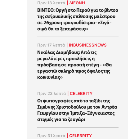
Πριν 13 λεπτά
|
ΔΙΕΘΝΗ
ΒΙΝΤΕΟ: Οργή στο Περού για το βίντεο
της σεξουαλικής επίθεσης μαέστρου
σε 26χρονη τραγουδίστρια-«Σιγά-
σιγά θα το ξεπεράσεις»
Πριν 17 λεπτά
|
INBUSINESSNEWS
Νικόλας Διομήδους: Από τις
μεγαλύτερες προκλήσεις η
πρόσβαση σε προσιτή στέγη - «Θα
εργαστώ σκληρά προς όφελος της
κοινωνίας»
Πριν 23 λεπτά
|
CELEBRITY
Οι φωτογραφίες από το ταξίδι της
Σιμώνης Χριστοδούλου με τον Αντρέα
Γεωργίου στην Ίμπιζα-Ξέγνοιαστες
στιγμές για το ζευγάρι
Πριν 31 λεπτά
|
CELEBRITY