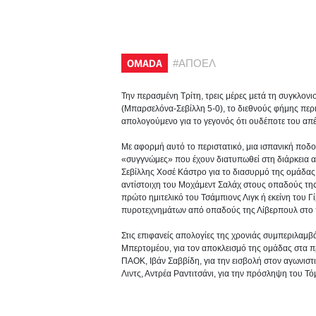
OMADA
#
ΑΠΟΕΛ
Την περασμένη Τρίτη, τρεις μέρες μετά τη συγκλονι
(Μπαρσελόνα-Σεβίλλη 5-0), το διεθνούς φήμης περι
απολογούμενο για το γεγονός ότι ουδέποτε του απ
Με αφορμή αυτό το περιστατικό, μια ισπανική ποδο
«συγγνώμες» που έχουν διατυπωθεί στη διάρκεια α
Σεβίλλης Χοσέ Κάστρο για το διασυρμό της ομάδα
αντίστοιχη του Μοχάμεντ Σαλάχ στους οπαδούς της
πρώτο ημιτελικό του Τσάμπιονς Λιγκ ή εκείνη του Γ
πυροτεχνημάτων από οπαδούς της Λίβερπουλ στο 
Στις επιφανείς απολογίες της χρονιάς συμπεριλαμ
Μπερτομέου, για τον αποκλεισμό της ομάδας στα πρ
ΠΑΟΚ, Ιβάν Σαββίδη, για την εισβολή στον αγωνισ
Λιντς, Αντρέα Ραντιτσάνι, για την πρόσληψη του Τ