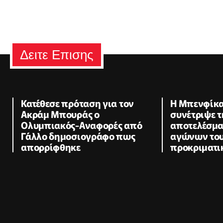
Δειτε Επισης
Κατέθεσε πρόταση για τον
Η Μπενφίκα
Ακράμ Μπουράς ο
συνέτριψε τ
Ολυμπιακός-Αναφορές από
αποτελέσμ
Γάλλο δημοσιογράφο πως
αγώνων του
απορρίφθηκε
προκριματι