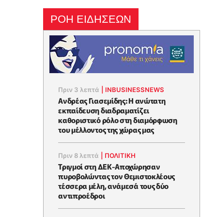
ΡΟΗ ΕΙΔΗΣΕΩΝ
Πριν 3 λεπτά
|
INBUSINESSNEWS
Ανδρέας Γιασεμίδης: Η ανώτατη
εκπαίδευση διαδραματίζει
καθοριστικό ρόλο στη διαμόρφωση
του μέλλοντος της χώρας μας
Πριν 8 λεπτά
|
ΠΟΛΙΤΙΚΗ
Τριγμοί στη ΔΕΚ-Αποχώρησαν
πυροβολώντας τον Θεμιστοκλέους
τέσσερα μέλη, ανάμεσά τους δύο
αντιπροέδροι