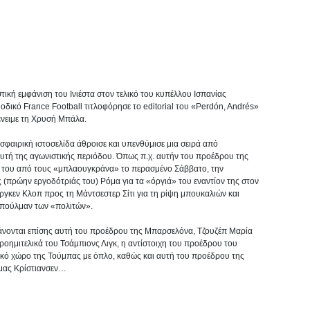
στική εμφάνιση του Ινιέστα στον τελικό του κυπέλλου Ισπανίας
οδικό France Football τιτλοφόρησε το editorial του «Perdón, Andrés»
ένειμε τη Χρυσή Μπάλα.
σφαιρική ιστοσελίδα άθροισε και υπενθύμισε μια σειρά από
υτή της αγωνιστικής περιόδου. Όπως π.χ. αυτήν του προέδρου της
ς του από τους «μπλαουγκράνα» το περασμένο Σάββατο, την
 (πρώην εργοδότριάς του) Ρόμα για τα «όργιά» του εναντίον της στον
ίργκεν Κλοπ προς τη Μάντσεστερ Σίτι για τη ρίψη μπουκαλιών και
πούλμαν των «πολιτών».
βάνονται επίσης αυτή του προέδρου της Μπαρσελόνα, Τζουζέπ Μαρία
οημιτελικά του Τσάμπιονς Λιγκ, η αντίστοιχη του προέδρου του
τικό χώρο της Τούμπας με όπλο, καθώς και αυτή του προέδρου της
όμας Κρίστιανσεν…