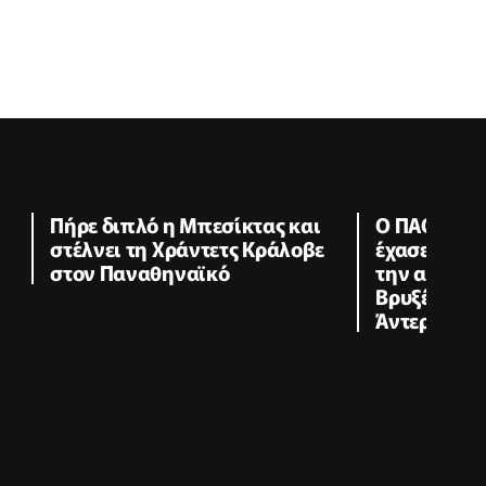
Πήρε διπλό η Μπεσίκτας και
Ο ΠΑΟΚ κόλ
στέλνει τη Χράντετς Κράλοβε
έχασε πέναλ
στον Παναθηναϊκό
την ανατρο
Βρυξέλλες 
Άντερλεχτ