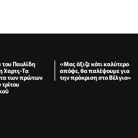
 του Παυλίδη
«Μας άξιζε κάτι καλύτερο
η Χαρτς-Τα
απόψε, θα παλέψουμε για
ατα των πρώτων
την πρόκριση στο Βέλγιο»
 τρίτου
κού