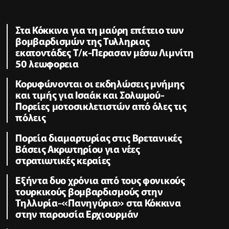
Στα Κόκκινα για τη μαύρη επέτειο των
βομβαρδισμών της Τυλληριας
εκατοντάδες Τ/κ-Περασαν μέσω Λιμνίτη
50 λεωφορεια
Κορυφώνονται οι εκδηλώσεις μνήμης
και τιμής για Ισαάκ και Σολωμού-
Πορείες μοτοσικλετιστών από όλες τις
πόλεις
Πορεία διαμαρτυρίας στις Βρετανικές
Βάσεις Ακρωτηρίου για νέες
στρατιωτικές κεραίες
Εξήντα δυο χρόνια από τους φονικούς
τουρκικούς βομβαρδισμούς στην
Τηλλυρία-«Πανηγύρια» στα Κόκκινα
στην παρουσία Ερχιουρμάν