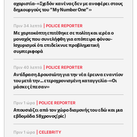
αχαριστία-«Σχεδόν κανένας δεν με αναφέρει στους
δημιουργούς του “My Number One”»
Πριν 34 λεπτά
|
POLICE REPORTER
Με χαρτοκόπτη επιτέθηκε σε πολίτη και ιερέα ο
μοναχός που συνελήφθη για απόπειρα φόνου-
Ισχυρισμοί ότι επιδείκνυε προβληματική
συμπεριφορά
Πριν 40 λεπτά
|
POLICE REPORTER
Αντίδραση Δρουσιώτη για την νέα έρευνα εναντίον
του μετά την... ετεροχρονισμένη καταγγελία-«Οι
μάσκες έπεσαν»
Πριν 1 ώρα
|
POLICE REPORTER
Απουσιάζει από τον χώρο διαμονής του εδώ και μια
εβδομάδα 58χρονος(pic)
Πριν 1 ώρα
|
CELEBRITY