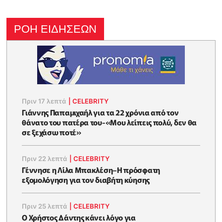
ΡΟΗ ΕΙΔΗΣΕΩΝ
Πριν 17 λεπτά
|
CELEBRITY
Γιάννης Παπαμιχαήλ για τα 22 χρόνια από τον
θάνατο του πατέρα του-«Μου λείπεις πολύ, δεν θα
σε ξεχάσω ποτέ»
Πριν 22 λεπτά
|
CELEBRITY
Γέννησε η Λίλα Μπακλέση–Η πρόσφατη
εξομολόγηση για τον διαβήτη κύησης
Πριν 25 λεπτά
|
CELEBRITY
Ο Χρήστος Δάντης κάνει λόγο για