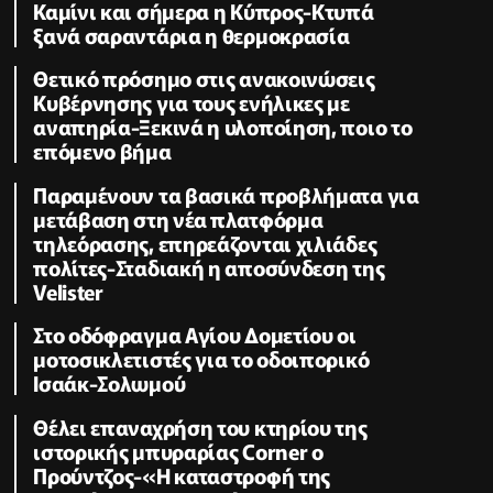
Καμίνι και σήμερα η Κύπρος-Κτυπά
ξανά σαραντάρια η θερμοκρασία
Θετικό πρόσημο στις ανακοινώσεις
Κυβέρνησης για τους ενήλικες με
αναπηρία-Ξεκινά η υλοποίηση, ποιο το
επόμενο βήμα
Παραμένουν τα βασικά προβλήματα για
μετάβαση στη νέα πλατφόρμα
τηλεόρασης, επηρεάζονται χιλιάδες
πολίτες-Σταδιακή η αποσύνδεση της
Velister
Στο οδόφραγμα Αγίου Δομετίου οι
μοτοσικλετιστές για το οδοιπορικό
Ισαάκ-Σολωμού
Θέλει επαναχρήση του κτηρίου της
ιστορικής μπυραρίας Corner ο
Προύντζος-«Η καταστροφή της