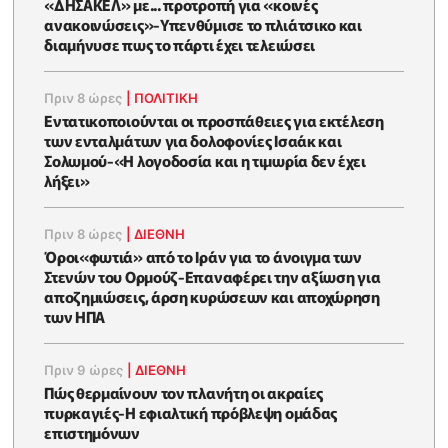
«ΔΗΣΑΚΕΛ» με... προτροπή για «κοινές
ανακοινώσεις»-Υπενθύμισε το πλιάτσικο και
διαμήνυσε πως το πάρτι έχει τελειώσει
Πριν 8 ώρες
|
ΠΟΛΙΤΙΚΗ
Εντατικοποιούνται οι προσπάθειες για εκτέλεση
των ενταλμάτων για δολοφονίες Ισαάκ και
Σολωμού-«Η λογοδοσία και η τιμωρία δεν έχει
λήξει»
Πριν 8 ώρες
|
ΔΙΕΘΝΗ
Όροι«φωτιά» από το Ιράν για το άνοιγμα των
Στενών του Ορμούζ-Επαναφέρει την αξίωση για
αποζημιώσεις, άρση κυρώσεων και αποχώρηση
των ΗΠΑ
Πριν 9 ώρες
|
ΔΙΕΘΝΗ
Πώς θερμαίνουν τον πλανήτη οι ακραίες
πυρκαγιές-Η εφιαλτική πρόβλεψη ομάδας
επιστημόνων