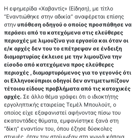
Η εφημερίδα «Χαβαντίς» (Είδηση), με τίτλο
“Εναντιώθηκε στην αδικία” αναφέρεται επίσης
στην
υπόθεση οδηγού ο οποίος προσπάθησε να
περάσει από τα κατεχόμενα στις ελεύθερες
περιοχές με λιμουζίνα για εργασία και όταν οι
ε/κ αρχές δεν του το επέτρεψαν σε ένδειξη
διαμαρτυρίας έκλεισε με την λιμουζίνα την
είσοδο από κατεχόμενα προς ελεύθερες
περιοχές , διαμαρτυρόμενος για το γεγονός ότι
οι Ελληνοκύπριοι οδηγοί δεν αντιμετωπίζουν
τέτοιου είδους προβλήματα από τις κατοχικές
αρχές.
Σε άλλο θέμα γράφει ότι ο ιδιοκτήτης
εργοληπτικής εταιρείας Τεμέλ Μπουλούτ, ο
οποίος είχε εξαφανιστεί αφήνοντας πίσω του
εκατοντάδες θύματα, εμφανίστηκε ξανά στη
“δίκη” εναντίον του, όπου έζησε δύσκολες
στιγμές, όταν τον στρίμωξαν στη γωνιά κάποια