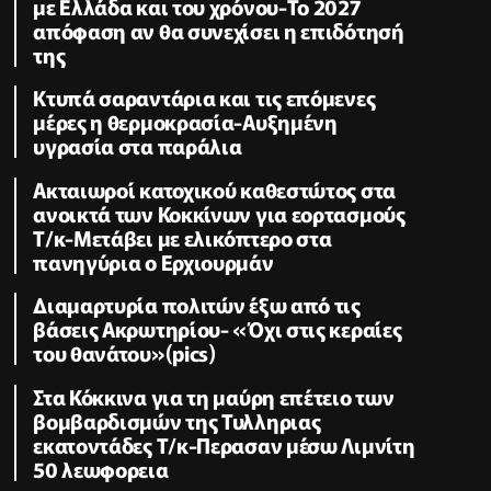
με Ελλάδα και του χρόνου-Το 2027
απόφαση αν θα συνεχίσει η επιδότησή
της
Κτυπά σαραντάρια και τις επόμενες
μέρες η θερμοκρασία-Αυξημένη
υγρασία στα παράλια
Ακταιωροί κατοχικού καθεστώτος στα
ανοικτά των Κοκκίνων για εορτασμούς
Τ/κ-Μετάβει με ελικόπτερο στα
πανηγύρια ο Ερχιουρμάν
Διαμαρτυρία πολιτών έξω από τις
βάσεις Ακρωτηρίου- «Όχι στις κεραίες
του θανάτου»(pics)
Στα Κόκκινα για τη μαύρη επέτειο των
βομβαρδισμών της Τυλληριας
εκατοντάδες Τ/κ-Περασαν μέσω Λιμνίτη
50 λεωφορεια