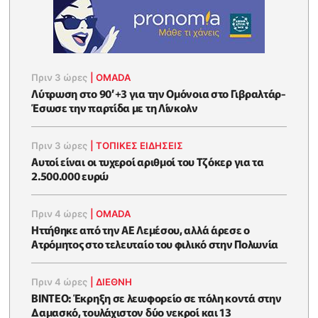
Πριν 3 ώρες
|
OMADA
Λύτρωση στο 90’+3 για την Ομόνοια στο Γιβραλτάρ-
Έσωσε την παρτίδα με τη Λίνκολν
Πριν 3 ώρες
|
ΤΟΠΙΚΕΣ ΕΙΔΗΣΕΙΣ
Αυτοί είναι οι τυχεροί αριθμοί του Τζόκερ για τα
2.500.000 ευρώ
Πριν 4 ώρες
|
OMADA
Ηττήθηκε από την ΑΕ Λεμέσου, αλλά άρεσε ο
Ατρόμητος στο τελευταίο του φιλικό στην Πολωνία
Πριν 4 ώρες
|
ΔΙΕΘΝΗ
ΒΙΝΤΕΟ: Έκρηξη σε λεωφορείο σε πόλη κοντά στην
Δαμασκό, τουλάχιστον δύο νεκροί και 13