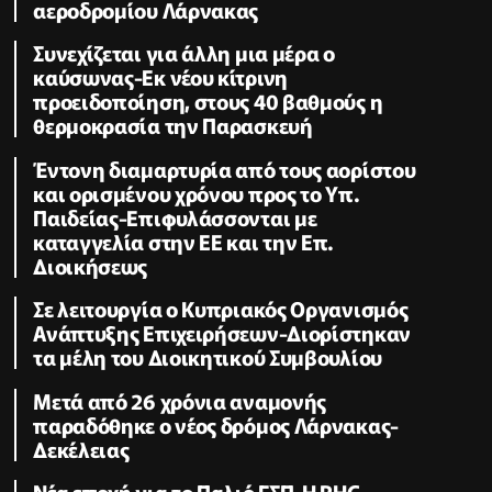
αεροδρομίου Λάρνακας
Συνεχίζεται για άλλη μια μέρα ο
καύσωνας-Εκ νέου κίτρινη
προειδοποίηση, στους 40 βαθμούς η
θερμοκρασία την Παρασκευή
Έντονη διαμαρτυρία από τους αορίστου
και ορισμένου χρόνου προς το Υπ.
Παιδείας-Επιφυλάσσονται με
καταγγελία στην ΕΕ και την Επ.
Διοικήσεως
Σε λειτουργία ο Κυπριακός Οργανισμός
Ανάπτυξης Επιχειρήσεων-Διορίστηκαν
τα μέλη του Διοικητικού Συμβουλίου
Μετά από 26 χρόνια αναμονής
παραδόθηκε ο νέος δρόμος Λάρνακας-
Δεκέλειας
Νέα εποχή για το Παλιό ΓΣΠ-Η PHC