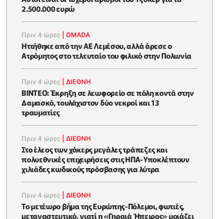
2.500.000 ευρώ
Πριν 4 ώρες
|
OMADA
Ηττήθηκε από την ΑΕ Λεμέσου, αλλά άρεσε ο
Ατρόμητος στο τελευταίο του φιλικό στην Πολωνία
Πριν 4 ώρες
|
ΔΙΕΘΝΗ
ΒΙΝΤΕΟ: Έκρηξη σε λεωφορείο σε πόλη κοντά στην
Δαμασκό, τουλάχιστον δύο νεκροί και 13
τραυματίες
Πριν 4 ώρες
|
ΔΙΕΘΝΗ
Στο έλεος των χάκερς μεγάλες τράπεζες και
πολυεθνικές επιχειρήσεις στις ΗΠΑ-Υποκλέπτουν
χιλιάδες κωδικούς πρόσβασης για λύτρα
Πριν 4 ώρες
|
ΔΙΕΘΝΗ
Το μετέωρο βήμα της Ευρώπης-Πόλεμοι, φωτιές,
μεταναστευτικό, γιατί η «Γηραιά Ήπειρος» μοιάζει