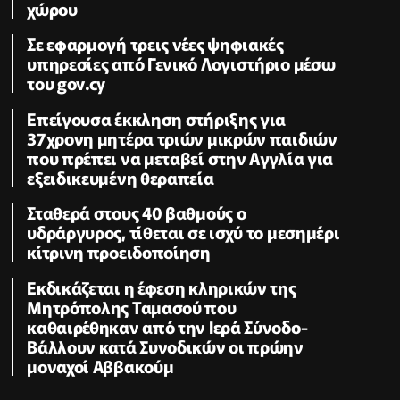
χώρου
Σε εφαρμογή τρεις νέες ψηφιακές
υπηρεσίες από Γενικό Λογιστήριο μέσω
του gov.cy
Επείγουσα έκκληση στήριξης για
37χρονη μητέρα τριών μικρών παιδιών
που πρέπει να μεταβεί στην Αγγλία για
εξειδικευμένη θεραπεία
Σταθερά στους 40 βαθμούς ο
υδράργυρος, τίθεται σε ισχύ το μεσημέρι
κίτρινη προειδοποίηση
Εκδικάζεται η έφεση κληρικών της
Μητρόπολης Ταμασού που
καθαιρέθηκαν από την Ιερά Σύνοδο-
Βάλλουν κατά Συνοδικών οι πρώην
μοναχοί Αββακούμ