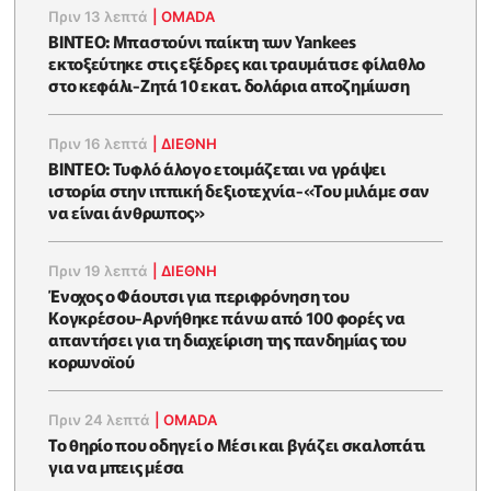
Πριν 13 λεπτά
|
OMADA
ΒΙΝΤΕΟ: Μπαστούνι παίκτη των Yankees
εκτοξεύτηκε στις εξέδρες και τραυμάτισε φίλαθλο
στο κεφάλι-Ζητά 10 εκατ. δολάρια αποζημίωση
Πριν 16 λεπτά
|
ΔΙΕΘΝΗ
ΒΙΝΤΕΟ: Τυφλό άλογο ετοιμάζεται να γράψει
ιστορία στην ιππική δεξιοτεχνία-«Του μιλάμε σαν
να είναι άνθρωπος»
Πριν 19 λεπτά
|
ΔΙΕΘΝΗ
Ένοχος ο Φάουτσι για περιφρόνηση του
Κογκρέσου-Αρνήθηκε πάνω από 100 φορές να
απαντήσει για τη διαχείριση της πανδημίας του
κορωνοϊού
Πριν 24 λεπτά
|
OMADA
Το θηρίο που οδηγεί ο Μέσι και βγάζει σκαλοπάτι
για να μπεις μέσα