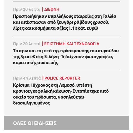
Πριν 26 λεπτά
|
ΔΙΕΘΝΗ
Προσποιήθηκαν υπαλλήλους εταιρείας στη Γαλλία
και απέσπασαν από ζευγάρι ράβδους χρυσού,
λίρες και κοσμήματα αξίας 1,1 εκατ. ευρώ
Πριν 29 λεπτά
|
ΕΠΙΣΤΉΜΗ ΚΑΙ ΤΕΧΝΟΛΟΓΊΑ
Το πριν και το μετά της πρόσκρουσης του πυραύλου
της SpaceX στη Σελήνη-Τι δείχνουν φωτογραφίες
κορεατικής συσκευής
Πριν 44 λεπτά
|
POLICE REPORTER
Κρίσιμα 18χρονος στη Λεμεσό, υπέστη
κρανιοεγκεφαλική κάκωση-Εντοπίστηκε από
οικεία του πρόσωπα, νοσηλεύεται
διασωληνωμένος
ΟΛΕΣ ΟΙ ΕΙΔΗΣΕΙΣ