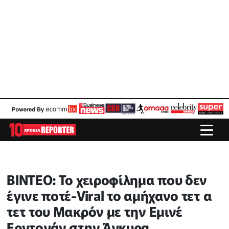
ΒΙΝΤΕΟ: Το χειροφίλημα που δεν
έγινε ποτέ-Viral το αμήχανο τετ α
τετ του Μακρόν με την Εμινέ
Ερντογάν στην Άγκυρα