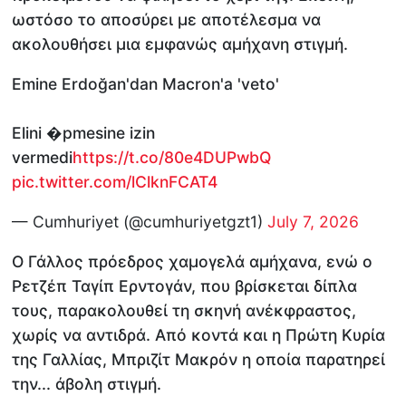
ωστόσο το αποσύρει με αποτέλεσμα να
ακολουθήσει μια εμφανώς αμήχανη στιγμή.
Emine Erdoğan'dan Macron'a 'veto'
Elini �pmesine izin
vermedi
https://t.co/80e4DUPwbQ
pic.twitter.com/lClknFCAT4
— Cumhuriyet (@cumhuriyetgzt1)
July 7, 2026
Ο Γάλλος πρόεδρος χαμογελά αμήχανα, ενώ ο
Ρετζέπ Ταγίπ Ερντογάν, που βρίσκεται δίπλα
τους, παρακολουθεί τη σκηνή ανέκφραστος,
χωρίς να αντιδρά. Από κοντά και η Πρώτη Κυρία
της Γαλλίας, Μπριζίτ Μακρόν η οποία παρατηρεί
την... άβολη στιγμή.