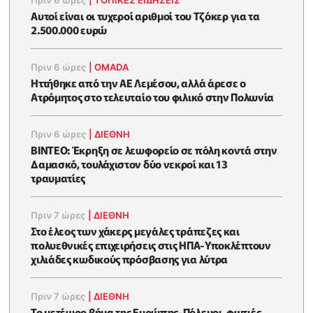
Αυτοί είναι οι τυχεροί αριθμοί του Τζόκερ για τα
2.500.000 ευρώ
Πριν 6 ώρες
|
OMADA
Ηττήθηκε από την ΑΕ Λεμέσου, αλλά άρεσε ο
Ατρόμητος στο τελευταίο του φιλικό στην Πολωνία
Πριν 6 ώρες
|
ΔΙΕΘΝΗ
ΒΙΝΤΕΟ: Έκρηξη σε λεωφορείο σε πόλη κοντά στην
Δαμασκό, τουλάχιστον δύο νεκροί και 13
τραυματίες
Πριν 7 ώρες
|
ΔΙΕΘΝΗ
Στο έλεος των χάκερς μεγάλες τράπεζες και
πολυεθνικές επιχειρήσεις στις ΗΠΑ-Υποκλέπτουν
χιλιάδες κωδικούς πρόσβασης για λύτρα
Πριν 7 ώρες
|
ΔΙΕΘΝΗ
Το μετέωρο βήμα της Ευρώπης-Πόλεμοι, φωτιές,