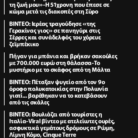
τη ζωή μου»-Η 51χρονη που έπεσε σε
κώμα μετά τις διακοπές στη Σύρο
BINTEO: Iερέας τραγούδησε «της
Γερακίνας γιος» σε πανηγύρι στις
Σέρρες και συνάδελφός του χόρευε
ζεϊμπέκικο
Πήγαν για μπάνια και βρήκαν σακούλες
με 700.000 ευρώ στη θάλασσα-Το
μυστήριο με το σκάφος από τη Μάλτα
ΒΙΝΤΕΟ: Πέταξαν ψυγείο από τον 9ο
όροφο πολυκατοικίας στην Πολωνία
γιατί... βαρέθηκαν να το κατεβάσουν
από τις σκάλες
BINTEO: Βουλιάζει από τουρίστες η
Ιταλία-Viral βίντεο με ατελείωτες ουρές,
ασφυκτικά γεμάτους δρόμους σε Ρώμη,
Λίμνη Κόμο, Cinque Terre