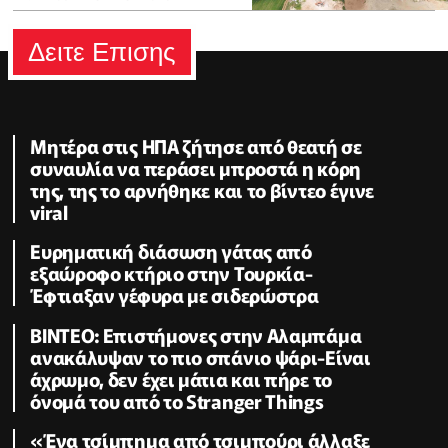
Δειτε Επισης
Μητέρα στις ΗΠΑ ζήτησε από θεατή σε
συναυλία να περάσει μπροστά η κόρη
της, της το αρνήθηκε και το βίντεο έγινε
viral
Ευρηματική διάσωση γάτας από
εξαώροφο κτήριο στην Τουρκία-
Έφτιαξαν γέφυρα με σιδερώστρα
ΒΙΝΤΕΟ: Επιστήμονες στην Αλαμπάμα
ανακάλυψαν το πιο σπάνιο ψάρι-Είναι
άχρωμο, δεν έχει μάτια και πήρε το
όνομά του από το Stranger Things
«Ένα τσίμπημα από τσιμπούρι άλλαξε