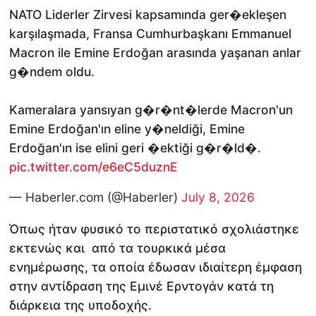
NATO Liderler Zirvesi kapsamında ger�ekleşen
karşılaşmada, Fransa Cumhurbaşkanı Emmanuel
Macron ile Emine Erdoğan arasında yaşanan anlar
g�ndem oldu.
Kameralara yansıyan g�r�nt�lerde Macron'un
Emine Erdoğan'ın eline y�neldiği, Emine
Erdoğan'ın ise elini geri �ektiği g�r�ld�.
pic.twitter.com/e6eC5duznE
— Haberler.com (@Haberler)
July 8, 2026
Όπως ήταν φυσικό το περιστατικό σχολιάστηκε
εκτενώς και από τα τουρκικά μέσα
ενημέρωσης, τα οποία έδωσαν ιδιαίτερη έμφαση
στην αντίδραση της Εμινέ Ερντογάν κατά τη
διάρκεια της υποδοχής.