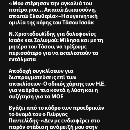
«Μου στέρησαν την αγκαλιά του
πατέρα μου… Απαιτώ Δικαιοσύνη,
απαιτώ Ελευθερία»-Η συγκινητική
ομιλία της κόρης του Τάσου Ισαάκ
Ν. Χριστοδουλίδης για δολοφονίες
Ισαάκ και Σολωμού: Μίλησα και με τη
μητέρα του Τάσου, να τρέξουμε
περισσότερο για να εκτελεστούν τα
εντάλματα
Αποδοχή συγκλίσεων για
διαπραγματεύσεις επί των
αποκλίσεων-Ο οδικός χάρτης των Η.Ε.
για να έρθει πιο κοντά η λύση και η
συζήτηση για τα ΜΟΕ
Βγάζει από το κάδρο των προεδρικών
το όνομά του ο Γιώργος
Παντελίδης-«Δεν με ενδιαφέρει στο
παρόν στάδιο η ανάμειξή μου στην