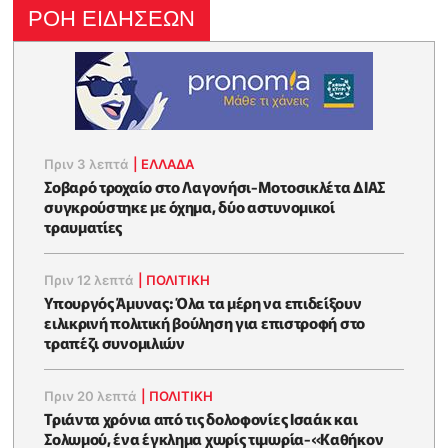
ΡΟΗ ΕΙΔΗΣΕΩΝ
Πριν 3 λεπτά
|
ΕΛΛΑΔΑ
Σοβαρό τροχαίο στο Λαγονήσι-Μοτοσικλέτα ΔΙΑΣ
συγκρούστηκε με όχημα, δύο αστυνομικοί
τραυματίες
Πριν 12 λεπτά
|
ΠΟΛΙΤΙΚΗ
Υπουργός Άμυνας: Όλα τα μέρη να επιδείξουν
ειλικρινή πολιτική βούληση για επιστροφή στο
τραπέζι συνομιλιών
Πριν 20 λεπτά
|
ΠΟΛΙΤΙΚΗ
Τριάντα χρόνια από τις δολοφονίες Ισαάκ και
Σολωμού, ένα έγκλημα χωρίς τιμωρία-«Καθήκον