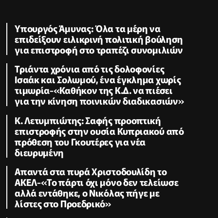
Υπουργός Άμυνας: Όλα τα μέρη να
επιδείξουν ειλικρινή πολιτική βούληση
για επιστροφή στο τραπέζι συνομιλιών
Τριάντα χρόνια από τις δολοφονίες
Ισαάκ και Σολωμού, ένα έγκλημα χωρίς
τιμωρία-«Καθήκον της Κ.Δ. να πιέσει
για την κίνηση ποινικών διαδικασιών»
K. Λετυμπιώτης: Σαφής προοπτική
επιστροφής στην ουσία Κυπριακού από
πρόθεση του Γκουτέρες για νέα
διευρυμένη
Απαντά στα πυρά Χριστοδουλίδη το
ΑΚΕΛ-«Το πάρτι όχι μόνο δεν τελείωσε
αλλά εντάθηκε, ο Νικόλας πήγε με
λίστες στο Προεδρικό»