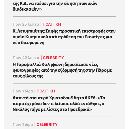
της Κ.Δ. να πιέσει για την κίνηση ποινικών
διαδικασιών»
Πριν 25 λεπτά
|
ΠΟΛΙΤΙΚΗ
K. Λετυμπιώτης: Σαφής προοπτική επιστροφής στην
ουσία Κυπριακού από πρόθεση του Γκουτέρες για
νέα διευρυμένη
Πριν 42 λεπτά
|
CELEBRITY
Η Γαρυφαλλιά Καληφώνη δημοσίευσε νέες
φωτογραφίες από την εξόρμησή της στην Πάρο με
τους φίλους της
Πριν 1 ώρα
|
ΠΟΛΙΤΙΚΗ
Απαντά στα πυρά Χριστοδουλίδη το ΑΚΕΛ-«Το
πάρτι όχι μόνο δεν τελείωσε αλλά εντάθηκε, ο
Νικόλας πήγε με λίστες στο Προεδρικό»
Πριν 1 ώρα
|
CELEBRITY