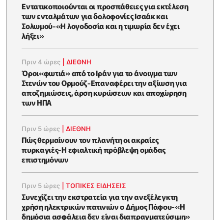
Εντατικοποιούνται οι προσπάθειες για εκτέλεση
των ενταλμάτων για δολοφονίες Ισαάκ και
Σολωμού-«Η λογοδοσία και η τιμωρία δεν έχει
λήξει»
Πριν 4 ώρες
|
ΔΙΕΘΝΗ
Όροι«φωτιά» από το Ιράν για το άνοιγμα των
Στενών του Ορμούζ-Επαναφέρει την αξίωση για
αποζημιώσεις, άρση κυρώσεων και αποχώρηση
των ΗΠΑ
Πριν 5 ώρες
|
ΔΙΕΘΝΗ
Πώς θερμαίνουν τον πλανήτη οι ακραίες
πυρκαγιές-Η εφιαλτική πρόβλεψη ομάδας
επιστημόνων
Πριν 5 ώρες
|
ΤΟΠΙΚΕΣ ΕΙΔΗΣΕΙΣ
Συνεχίζει την εκστρατεία για την ανεξέλεγκτη
χρήση ηλεκτρικών πατινιών ο Δήμος Πάφου-«Η
δημόσια ασφάλεια δεν είναι διαπραγματεύσιμη»