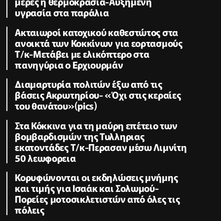
μέρες η θερμοκρασία-Αυξημένη
υγρασία στα παράλια
Ακταιωροί κατοχικού καθεστώτος στα
ανοικτά των Κοκκίνων για εορτασμούς
Τ/κ-Μετάβει με ελικόπτερο στα
πανηγύρια ο Ερχιουρμάν
Διαμαρτυρία πολιτών έξω από τις
βάσεις Ακρωτηρίου- «Όχι στις κεραίες
του θανάτου»(pics)
Στα Κόκκινα για τη μαύρη επέτειο των
βομβαρδισμών της Τυλληριας
εκατοντάδες Τ/κ-Περασαν μέσω Λιμνίτη
50 λεωφορεια
Κορυφώνονται οι εκδηλώσεις μνήμης
και τιμής για Ισαάκ και Σολωμού-
Πορείες μοτοσικλετιστών από όλες τις
πόλεις