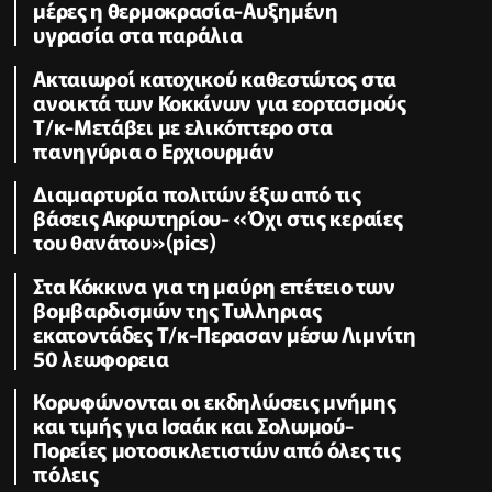
μέρες η θερμοκρασία-Αυξημένη
υγρασία στα παράλια
Ακταιωροί κατοχικού καθεστώτος στα
ανοικτά των Κοκκίνων για εορτασμούς
Τ/κ-Μετάβει με ελικόπτερο στα
πανηγύρια ο Ερχιουρμάν
Διαμαρτυρία πολιτών έξω από τις
βάσεις Ακρωτηρίου- «Όχι στις κεραίες
του θανάτου»(pics)
Στα Κόκκινα για τη μαύρη επέτειο των
βομβαρδισμών της Τυλληριας
εκατοντάδες Τ/κ-Περασαν μέσω Λιμνίτη
50 λεωφορεια
Κορυφώνονται οι εκδηλώσεις μνήμης
και τιμής για Ισαάκ και Σολωμού-
Πορείες μοτοσικλετιστών από όλες τις
πόλεις