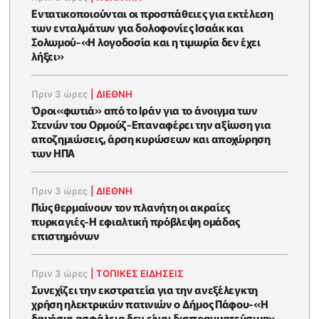
Εντατικοποιούνται οι προσπάθειες για εκτέλεση
των ενταλμάτων για δολοφονίες Ισαάκ και
Σολωμού-«Η λογοδοσία και η τιμωρία δεν έχει
λήξει»
Πριν 3 ώρες
|
ΔΙΕΘΝΗ
Όροι«φωτιά» από το Ιράν για το άνοιγμα των
Στενών του Ορμούζ-Επαναφέρει την αξίωση για
αποζημιώσεις, άρση κυρώσεων και αποχώρηση
των ΗΠΑ
Πριν 3 ώρες
|
ΔΙΕΘΝΗ
Πώς θερμαίνουν τον πλανήτη οι ακραίες
πυρκαγιές-Η εφιαλτική πρόβλεψη ομάδας
επιστημόνων
Πριν 3 ώρες
|
ΤΟΠΙΚΕΣ ΕΙΔΗΣΕΙΣ
Συνεχίζει την εκστρατεία για την ανεξέλεγκτη
χρήση ηλεκτρικών πατινιών ο Δήμος Πάφου-«Η
δημόσια ασφάλεια δεν είναι διαπραγματεύσιμη»