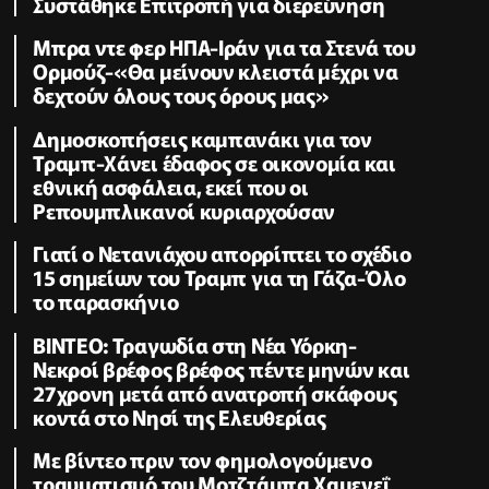
Συστάθηκε Επιτροπή για διερεύνηση
Μπρα ντε φερ ΗΠΑ-Ιράν για τα Στενά του
Ορμούζ-«Θα μείνουν κλειστά μέχρι να
δεχτούν όλους τους όρους μας»
Δημοσκοπήσεις καμπανάκι για τον
Τραμπ-Χάνει έδαφος σε οικονομία και
εθνική ασφάλεια, εκεί που οι
Ρεπουμπλικανοί κυριαρχούσαν
Γιατί ο Νετανιάχου απορρίπτει το σχέδιο
15 σημείων του Τραμπ για τη Γάζα-Όλο
το παρασκήνιο
ΒΙΝΤΕΟ: Τραγωδία στη Νέα Υόρκη-
Νεκροί βρέφος βρέφος πέντε μηνών και
27χρονη μετά από ανατροπή σκάφους
κοντά στο Νησί της Ελευθερίας
Με βίντεο πριν τον φημολογούμενο
τραυματισμό του Μοτζτάμπα Χαμενεΐ