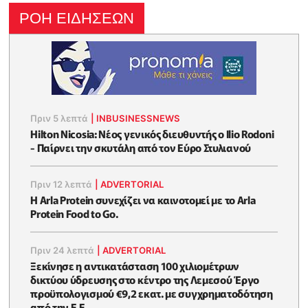
ΡΟΗ ΕΙΔΗΣΕΩΝ
Πριν 5 λεπτά
|
INBUSINESSNEWS
Hilton Nicosia: Νέος γενικός διευθυντής ο Ilio Rodoni
- Παίρνει την σκυτάλη από τον Εύρο Στυλιανού
Πριν 12 λεπτά
|
ADVERTORIAL
Η Arla Protein συνεχίζει να καινοτομεί με το Arla
Protein Food to Go.
Πριν 24 λεπτά
|
ADVERTORIAL
Ξεκίνησε η αντικατάσταση 100 χιλιομέτρων
δικτύου ύδρευσης στο κέντρο της Λεμεσού Έργο
προϋπολογισμού €9,2 εκατ. με συγχρηματοδότηση
από την Ε.Ε.