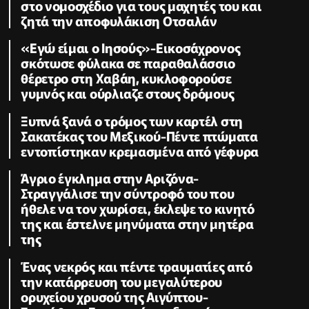
στο νομοσχέδιο για τους μαχητές του και
ζητά την αποφυλάκιση Οτσαλάν
«Εγώ είμαι ο Ιησούς»-Εικοσάχρονος
σκότωσε φύλακα σε παραθαλάσσιο
θέρετρο στη Χαβάη, κυκλοφορούσε
γυμνός και ούρλιαζε στους δρόμους
Ξυπνά ξανά ο τρόμος των καρτέλ στη
Σακατέκας του Μεξικού-Πέντε πτώματα
εντοπίστηκαν κρεμασμένα από γέφυρα
Άγριο έγκλημα στην Αριζόνα-
Στραγγάλισε την σύντροφό του που
ήθελε να τον χωρίσει, έκλεψε το κινητό
της και έστελνε μηνύματα στην μητέρα
της
Ένας νεκρός και πέντε τραυματίες από
την κατάρρευση του μεγαλύτερου
ορυχείου χρυσού της Αιγύπτου-