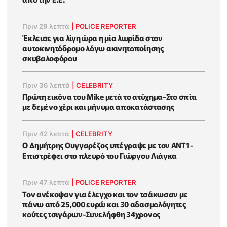
Πριν 29 λεπτά
|
POLICE REPORTER
Έκλεισε για λίγη ώρα η μία λωρίδα στον
αυτοκινητόδρομο λόγω ακινητοποίησης
σκυβαλοφόρου
Πριν 36 λεπτά
|
CELEBRITY
Πρώτη εικόνα του Mike μετά το ατύχημα-Στο σπίτι
με δεμένο χέρι και μήνυμα αποκατάστασης
Πριν 42 λεπτά
|
CELEBRITY
Ο Δημήτρης Ουγγαρέζος υπέγραψε με τον ΑΝΤ1-
Επιστρέφει στο πλευρό του Γιώργου Λιάγκα
Πριν 47 λεπτά
|
POLICE REPORTER
Τον ανέκοψαν για έλεγχο και τον τσάκωσαν με
πάνω από 25,000 ευρώ και 30 αδασμολόγητες
κούτες τσιγάρων-Συνελήφθη 34χρονος