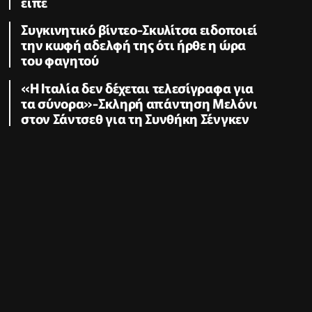
είπε
Συγκινητικό βίντεο-Σκυλίτσα ειδοποιεί
την κωφή αδελφή της ότι ήρθε η ώρα
του φαγητού
«Η Ιταλία δεν δέχεται τελεσίγραφα για
τα σύνορα»-Σκληρή απάντηση Μελόνι
στον Σάντσεθ για τη Συνθήκη Σένγκεν