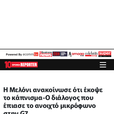
Η Μελόνι ανακοίνωσε ότι έκοψε
το κάπνισμα-Ο διάλογος που
έπιασε το ανοιχτό μικρόφωνο
στην G7