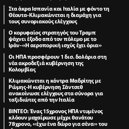
Στα άκρα Ισπανία και Ιταλία με φόντο τη
Θέουτα-Κλιμακώνεται η διαμάχη για
τους συνοριακούς ελέγχους
Ο κορυφαίος στρατηγός του Τραμπ
ψάχνει έξοδο από τον πόλεμο με το
Ιράν-«Η αεροπορική ισχύς έχει όρια»
Οι ΗΠΑ προσφέρουν 1 δισ. δολάρια στη
νέα ακροδεξιά κυβέρνηση της
Κολομβίας
Κλιμακώνεται η κόντρα Μαδρίτης με
Ρώμης-Η κυβέρνηση Σάντσεθ
ανακοίνωσε ελέγχους στα σύνορα για
ταξιδιώτες από την Ιταλία
ΒΙΝΤΕΟ: Ένας 15χρονος ΗΠΑ ντυμένος
κλόουν μαχαίρωσε μέχρι θανάτου
78χρονο, «έχω ένα δώρο για σένα» του