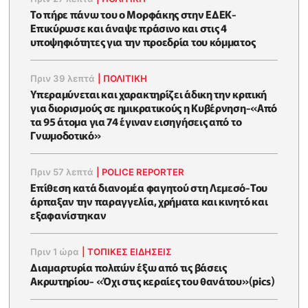
Το πήρε πάνω του ο Μορφάκης στην ΕΔΕΚ-
Επικύρωσε και άναψε πράσινο και στις 4
υποψηφιότητες για την προεδρία του κόμματος
Πριν 39 λεπτά
|
ΠΟΛΙΤΙΚΗ
Υπεραμύνεται και χαρακτηρίζει άδικη την κριτική
για διορισμούς σε ημικρατικούς η Κυβέρνηση-«Από
τα 95 άτομα για 74 έγιναν εισηγήσεις από το
Γνωμοδοτικό»
Πριν 57 λεπτά
|
POLICE REPORTER
Επίθεση κατά διανομέα φαγητού στη Λεμεσό-Του
άρπαξαν την παραγγελία, χρήματα και κινητό και
εξαφανίστηκαν
Πριν 1 ώρα
|
ΤΟΠΙΚΕΣ ΕΙΔΗΣΕΙΣ
Διαμαρτυρία πολιτών έξω από τις βάσεις
Ακρωτηρίου- «Όχι στις κεραίες του θανάτου»(pics)