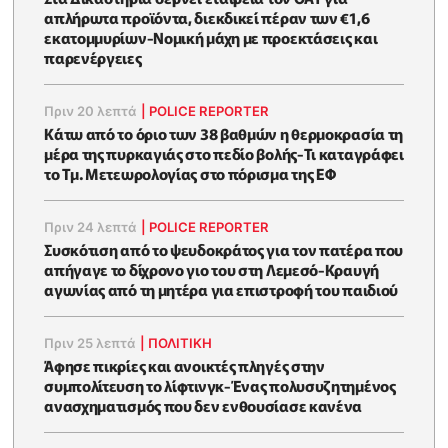
απλήρωτα προϊόντα, διεκδικεί πέραν των €1,6
εκατομμυρίων-Νομική μάχη με προεκτάσεις και
παρενέργειες
Πριν 20 λεπτά
|
POLICE REPORTER
Κάτω από το όριο των 38 βαθμών η θερμοκρασία τη
μέρα της πυρκαγιάς στο πεδίο βολής-Τι καταγράφει
το Τμ. Μετεωρολογίας στο πόρισμα της ΕΦ
Πριν 24 λεπτά
|
POLICE REPORTER
Συσκότιση από το ψευδοκράτος για τον πατέρα που
απήγαγε το δίχρονο γιο του στη Λεμεσό-Κραυγή
αγωνίας από τη μητέρα για επιστροφή του παιδιού
Πριν 25 λεπτά
|
ΠΟΛΙΤΙΚΗ
Άφησε πικρίες και ανοικτές πληγές στην
συμπολίτευση το λίφτινγκ-Ένας πολυσυζητημένος
ανασχηματισμός που δεν ενθουσίασε κανένα