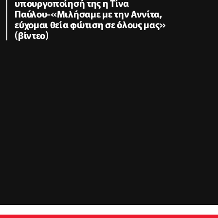
υπουργοποίησή της η Τίνα
Παύλου-«Μιλήσαμε με την Αννίτα,
εύχομαι θεία φώτιση σε όλους μας»
(βίντεο)