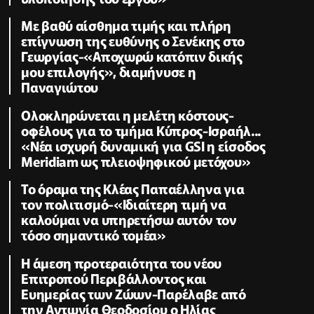
Με βαθύ αίσθημα τιμής και πλήρη
επίγνωση της ευθύνης ο Σενέκης στο
Γεωργίας-«Αποχωρώ κατόπιν δικής
μου επιλογής», διαμήνυσε η
Παναγιώτου
Ολοκληρώνεται η μελέτη κόστους-
οφέλους για το τμήμα Κύπρος-Ισραήλ...
«Νέα ισχυρή δυναμική για GSI η είσοδος
Meridiam ως πλειοψηφικού μετόχου»
Το όραμα της Κλέας Παπαέλληνα για
τον πολιτισμό-«Ιδιαίτερη τιμή να
καλούμαι να υπηρετήσω αυτόν τον
τόσο σημαντικό τομέα»
Η άμεση προτεραιότητα του νέου
Επιτροπού Περιβάλλοντος και
Ευημερίας των Ζώων-Παρέλαβε από
την Αντωνία Θεοδοσίου ο Ηλίας