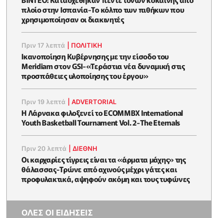
πλοίο στην Ισπανία-Το κόλπο των πιθήκων που
χρησιμοποίησαν οι διακινητές
Πριν 17 λεπτά
|
ΠΟΛΙΤΙΚΗ
Ικανοποίηση Κυβέρνησης με την είσοδο του
Meridiam στον GSI-«Τεράστια νέα δυναμική στις
προσπάθειες υλοποίησης του έργου»
Πριν 19 λεπτά
|
ADVERTORIAL
Η Λάρνακα φιλοξενεί το ECOMMBX International
Youth Basketball Tournament Vol. 2-The Eternals
Πριν 20 λεπτά
|
ΔΙΕΘΝΗ
Οι καρχαρίες τίγρεις είναι τα «άρματα μάχης» της
θάλασσας-Τρώνε από αχινούς μέχρι γάτες και
προφυλακτικά, αψηφούν ακόμη και τους τυφώνες
ΟΛΕΣ ΟΙ ΕΙΔΗΣΕΙΣ