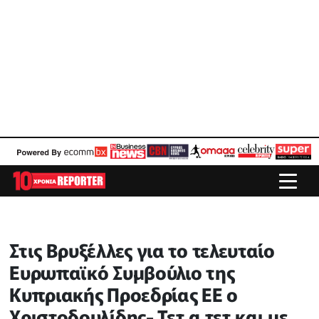
Στις Βρυξέλλες για το τελευταίο
Ευρωπαϊκό Συμβούλιο της
Κυπριακής Προεδρίας ΕΕ ο
Χριστοδουλίδης- Τετ α τετ και με