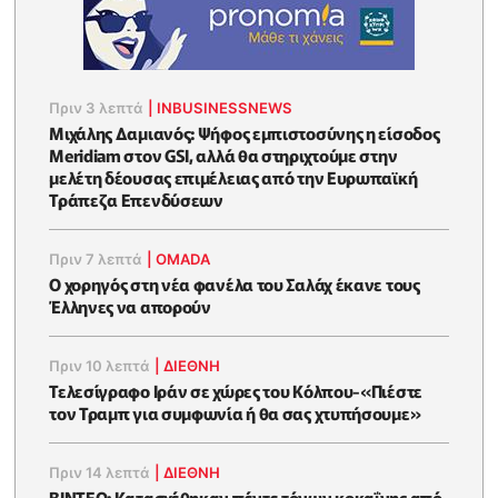
Πριν 3 λεπτά
|
INBUSINESSNEWS
Μιχάλης Δαμιανός: Ψήφος εμπιστοσύνης η είσοδος
Meridiam στον GSI, αλλά θα στηριχτούμε στην
μελέτη δέουσας επιμέλειας από την Ευρωπαϊκή
Τράπεζα Επενδύσεων
Πριν 7 λεπτά
|
OMADA
Ο χορηγός στη νέα φανέλα του Σαλάχ έκανε τους
Έλληνες να απορούν
Πριν 10 λεπτά
|
ΔΙΕΘΝΗ
Τελεσίγραφο Ιράν σε χώρες του Κόλπου-«Πιέστε
τον Τραμπ για συμφωνία ή θα σας χτυπήσουμε»
Πριν 14 λεπτά
|
ΔΙΕΘΝΗ
ΒΙΝΤΕΟ: Κατασχέθηκαν πέντε τόνων κοκαΐνης από