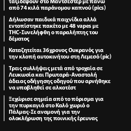
ταξιδέψουν στο Μάντσεστερ με πάνω
από 74 κιλά παράνομου καπνού (pics)
Δήλωσαν παιδικά παιχνίδια αλλά
εντοπίστηκε πακέτο με 48 vapes με
THC-Συνελήφθη ο παραλήπτης του
δέματος
Καταζητείται 36χρονος Ουκρανός για
την κλοπή αυτοκινήτου στη Λεμεσό (pic)
Τρεις συλλήψεις μετά από τροχαία σε
Λευκωσία και Πρωταρά-Αναστολή
άδειας οδήγησης οδηγού που αρνήθηκε
να υποβληθεί σε αλκοτέστ
Ξεχώρισε σημεία από το πόρισμα για
την πυρκαγιά στο Καλό χωριό ο
Πάλμας-Σε αναμονή για την
ολοκλήρωση της ποινικής έρευνας