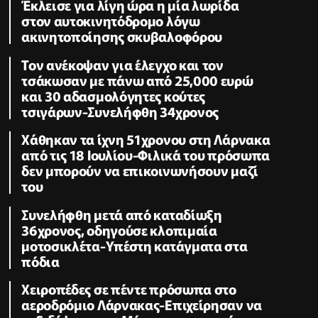
Έκλεισε για λίγη ώρα η μία λωρίδα
στον αυτοκινητόδρομο λόγω
ακινητοποίησης σκυβαλοφόρου
Τον ανέκοψαν για έλεγχο και τον
τσάκωσαν με πάνω από 25,000 ευρώ
και 30 αδασμολόγητες κούτες
τσιγάρων-Συνελήφθη 34χρονος
Χάθηκαν τα ίχνη 51χρονου στη Λάρνακα
από τις 18 Ιουλίου-Φιλικά του πρόσωπα
δεν μπορούν να επικοινωνήσουν μαζί
του
Συνελήφθη μετά από καταδίωξη
36χρονος, οδηγούσε κλοπιμαία
μοτοσικλέτα-Υπέστη κατάγματα στα
πόδια
Xειροπέδες σε πέντε πρόσωπα στο
αεροδρόμιο Λάρνακας-Επιχείρησαν να