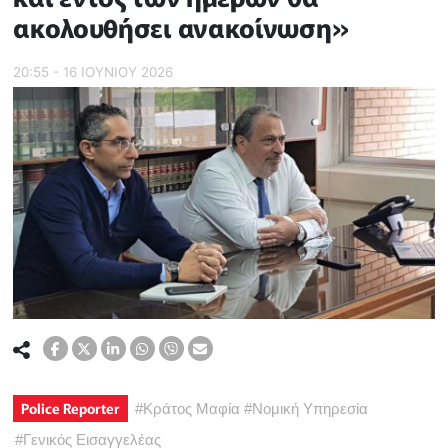
ακολουθήσει ανακοίνωση»
20:55 - 16 ΙΟΥΝΙΟΥ 2026
Police Reporter
#
Κράτος Μαφία
#
Νομική Υπηρεσία
#
Γενικός Εισαγγελέας