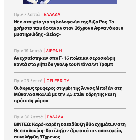
Πριν 7 λεπτά
|
ΕΛΛΑΔΑ
Νέα στοιχεία για τη δολοφονία της Λίζα Ρος-Τα
χρήματα που έφταναν στον 26χρονο Αφγανό και ο
μυστηριώδης «θείος»
Πριν 19 λεπτά
|
ΔΙΕΘΝΗ
Αναχαιτίστηκαν από F-16 πολιτικά αεροσκάφη
κοντά στο γήπεδο γκολφ του Ντόναλντ Τραμπ
Πριν 23 λεπτά
|
CELEBRITY
Οι άκρως τρυφερές στιγμές της Άννας Μπεζάν στη
Μύκονο αγκαλιά με την 3,5 ετών κόρη της και η
πρόταση γάμου
Πριν 36 λεπτά
|
ΕΛΛΑΔΑ
ΒΙΝΤΕΟ: Καρέ-καρέ η καταδίωξη δύο οχημάτων στη
Θεσσαλονίκη-Κατέληξαν έξω από το νοσοκομείο,
συνελήφθη 37χρονος