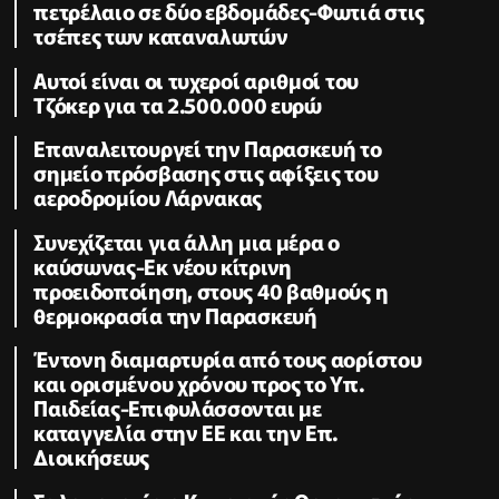
πετρέλαιο σε δύο εβδομάδες-Φωτιά στις
τσέπες των καταναλωτών
Αυτοί είναι οι τυχεροί αριθμοί του
Τζόκερ για τα 2.500.000 ευρώ
Επαναλειτουργεί την Παρασκευή το
σημείο πρόσβασης στις αφίξεις του
αεροδρομίου Λάρνακας
Συνεχίζεται για άλλη μια μέρα ο
καύσωνας-Εκ νέου κίτρινη
προειδοποίηση, στους 40 βαθμούς η
θερμοκρασία την Παρασκευή
Έντονη διαμαρτυρία από τους αορίστου
και ορισμένου χρόνου προς το Υπ.
Παιδείας-Επιφυλάσσονται με
καταγγελία στην ΕΕ και την Επ.
Διοικήσεως