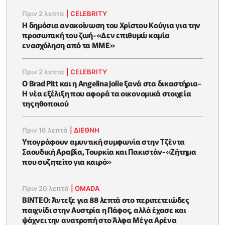
Πριν 2 λεπτά
|
CELEBRITY
Η δημόσια ανακοίνωση του Χρίστου Κούγια για την
προσωπική του ζωή-«Δεν επιθυμώ καμία
ενασχόληση από τα ΜΜΕ»
Πριν 2 λεπτά
|
CELEBRITY
Ο Brad Pitt και η Angelina Jolie ξανά στα δικαστήρια-
Η νέα εξέλιξη που αφορά τα οικονομικά στοιχεία
της ηθοποιού
Πριν 16 λεπτά
|
ΔΙΕΘΝΗ
Υπογράφουν αμυντική συμφωνία στην Τζέντα
Σαουδική Αραβία, Τουρκία και Πακιστάν-«Ζήτημα
που συζητείτο για καιρό»
Πριν 20 λεπτά
|
OMADA
ΒΙΝΤΕΟ: Άντεξε για 88 λεπτά στο περιπετειώδες
παιχνίδι στην Αυστρία η Πάφος, αλλά έχασε και
ψάχνει την ανατροπή στο Άλφα Μέγα Αρένα