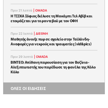
Πριν 21 λεπτά
|
OMADA
Η ΤΣΣΚΑ Σόφιας διέλυσε τη Μακάμπι Τελ Αβίβ και
ετοιμάζεται για το ραντεβού με τον ΟΦΗ
Πριν 22 λεπτά
|
ΔΙΕΘΝΗ
Μαθητής άνοιξε πυρ σε σχολείο στην Ταϊλάνδη-
Αναφορές για νεκρούς και τραυματίες (vid&pics)
Πριν 29 λεπτά
|
OMADA
ΒΙΝΤΕΟ: Απίθανη παρουσίαση για τον Βοζίνια-
Αλεξιπτωτιστής του παρέδωσε τη φανέλα της Κόλο
Κόλο
ΟΛΕΣ ΟΙ ΕΙΔΗΣΕΙΣ