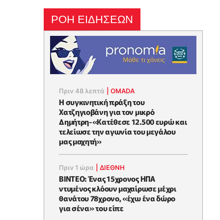
ΡΟΗ ΕΙΔΗΣΕΩΝ
Πριν 48 λεπτά
|
OMADA
Η συγκινητική πράξη του
Χατζηγιοβάνη για τον μικρό
Δημήτρη-«Κατέθεσε 12.500 ευρώ και
τελείωσε την αγωνία του μεγάλου
μας μαχητή»
Πριν 1 ώρα
|
ΔΙΕΘΝΗ
ΒΙΝΤΕΟ: Ένας 15χρονος ΗΠΑ
ντυμένος κλόουν μαχαίρωσε μέχρι
θανάτου 78χρονο, «έχω ένα δώρο
για σένα» του είπε