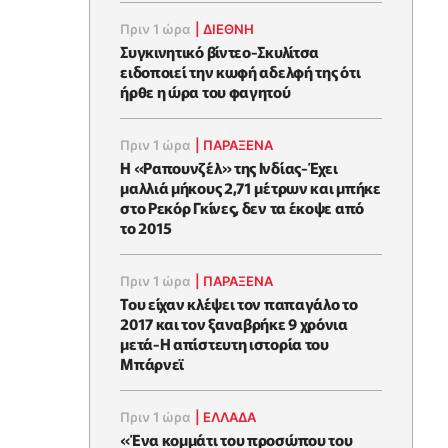
Πριν 1 ώρα
|
ΔΙΕΘΝΗ
Συγκινητικό βίντεο-Σκυλίτσα
ειδοποιεί την κωφή αδελφή της ότι
ήρθε η ώρα του φαγητού
Πριν 1 ώρα
|
ΠΑΡΑΞΕΝΑ
Η «Ραπουνζέλ» της Ινδίας-Έχει
μαλλιά μήκους 2,71 μέτρων και μπήκε
στο Ρεκόρ Γκίνες, δεν τα έκοψε από
το 2015
Πριν 1 ώρα
|
ΠΑΡΑΞΕΝΑ
Του είχαν κλέψει τον παπαγάλο το
2017 και τον ξαναβρήκε 9 χρόνια
μετά-Η απίστευτη ιστορία του
Μπάρνεϊ
Πριν 1 ώρα
|
ΕΛΛΑΔΑ
«Ένα κομμάτι του προσώπου του