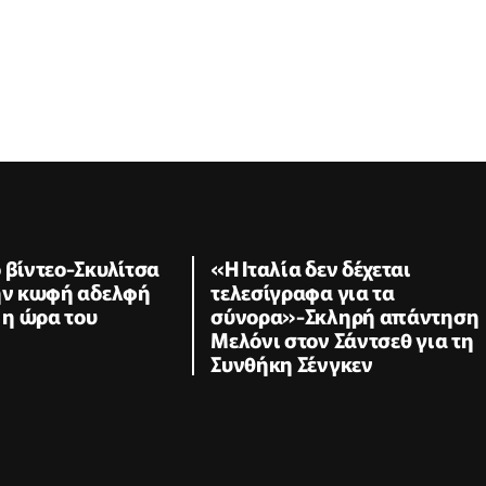
 βίντεο-Σκυλίτσα
«Η Ιταλία δεν δέχεται
την κωφή αδελφή
τελεσίγραφα για τα
ε η ώρα του
σύνορα»-Σκληρή απάντηση
Μελόνι στον Σάντσεθ για τη
Συνθήκη Σένγκεν