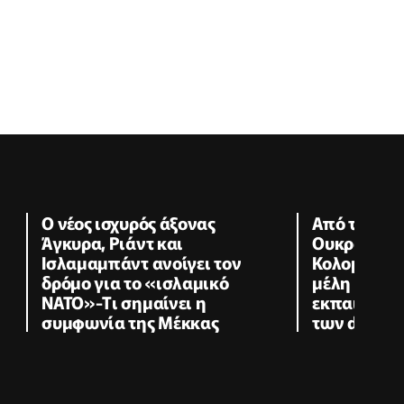
O νέος ισχυρός άξονας
Από το «φυ
Άγκυρα, Ριάντ και
Ουκρανίας 
Ισλαμαμπάντ ανοίγει τον
Κολομβίας-
δρόμο για το «ισλαμικό
μέλη συμμ
ΝΑΤΟ»-Tι σημαίνει η
εκπαιδεύον
συμφωνία της Μέκκας
των drones