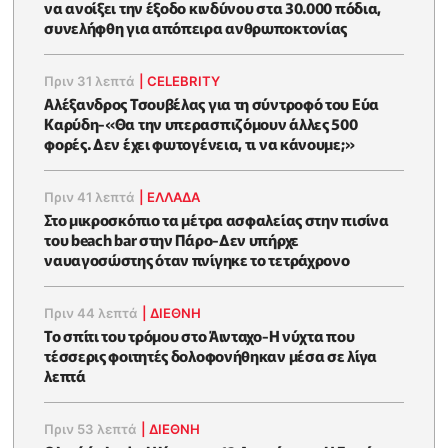
να ανοίξει την έξοδο κινδύνου στα 30.000 πόδια,
συνελήφθη για απόπειρα ανθρωποκτονίας
Πριν 31 λεπτά
|
CELEBRITY
Αλέξανδρος Τσουβέλας για τη σύντροφό του Εύα
Καρύδη-«Θα την υπερασπιζόμουν άλλες 500
φορές. Δεν έχει φωτογένεια, τι να κάνουμε;»
Πριν 41 λεπτά
|
ΕΛΛΑΔΑ
Στο μικροσκόπιο τα μέτρα ασφαλείας στην πισίνα
του beach bar στην Πάρο-Δεν υπήρχε
ναυαγοσώστης όταν πνίγηκε το τετράχρονο
Πριν 44 λεπτά
|
ΔΙΕΘΝΗ
Το σπίτι του τρόμου στο Άινταχο-Η νύχτα που
τέσσερις φοιτητές δολοφονήθηκαν μέσα σε λίγα
λεπτά
Πριν 53 λεπτά
|
ΔΙΕΘΝΗ