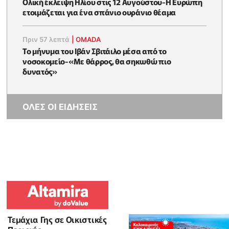
Ολική έκλειψη Ηλίου στις 12 Αυγούστου-Η Ευρώπη
ετοιμάζεται για ένα σπάνιο ουράνιο θέαμα
Πριν 57 λεπτά
|
OMADA
Το μήνυμα του Ιβάν Σβιτάιλο μέσα από το
νοσοκομείο-«Με θάρρος, θα σηκωθώ πιο
δυνατός»
ΟΛΕΣ ΟΙ ΕΙΔΗΣΕΙΣ
Τεμάχια Γης σε Οικιστικές