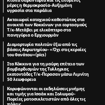
μέρες η θερμοκρασία-Αυξημένη
υγρασία στα παράλια
Ακταιωροί κατοχικού καθεστώτος στα
ανοικτά των Κοκκίνων για εορτασμούς
Τ/κ-Μετάβει με ελικόπτερο στα
πανηγύρια ο Ερχιουρμάν
Διαμαρτυρία πολιτών έξω από τις
βάσεις Ακρωτηρίου- «Όχι στις κεραίες
του θανάτου»(pics)
Στα Κόκκινα για τη μαύρη επέτειο των
βομβαρδισμών της Τυλληριας
εκατοντάδες Τ/κ-Περασαν μέσω Λιμνίτη
50 λεωφορεια
Κορυφώνονται οι εκδηλώσεις μνήμης
και τιμής για Ισαάκ και Σολωμού-
Πορείες μοτοσικλετιστών από όλες τις
πόλεις