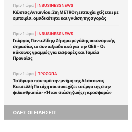
Πριν 1 ώρα
|
INBUSINESSNEWS
Κώστας Αντωνίου: Στη METRO η επιτυχία χτίζεται με
εμπειρία, ομαδικότητα και γνώση της αγοράς
Πριν 1 ώρα
|
INBUSINESSNEWS
Γιώργος Παντελίδης: Ζήτημα μεγάλης οικονομικής
σημασίας το συνταξιοδοτικό για την ΟΕΒ - Οι
κόκκινες γραμμές για εισφορές και Ταμεία
Προνοίας
Πριν 1 ώρα
|
ΠΡΟΣΩΠΑ
Το ίδρυμα που τιμά την μνήμη της Δέσποινας
Κατσελλή Παττίχη και συνεχίζει το έργο της στην
φιλανθρωπία-«Ήταν στάση ζωής η προσφορά»
ΟΛΕΣ ΟΙ ΕΙΔΗΣΕΙΣ