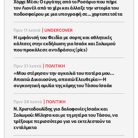
Χόρχε Μέσι: Ο εργάτης από το Ροσάριο που πήρε
τον Λιονέλ από το χέρι και άλλαξε την ιστορία του
ποδοσφαίρου με μια υπογραφή σε... χαρτοπετσέτα
Πριν 11 λεπτά
|
UNDERCOVER
Η εμφάνισή του Φειδία με σορτς και αθλητικές
κάλτσες στην εκδήλωση για Ισαάκ και Σολωμού
που προκάλεσε αντιδράσεις (pics)
Πριν 31 λεπτά
|
ΠΟΛΙΤΙΚΗ
«Μου στέρησαν την αγκαλιά του πατέρα μου…
Απαιτώ Δικαιοσύνη, απαιτώ Ελευθερία»-Η
συγκινητική ομιλία της κόρης του Τάσου Ισαάκ
Πριν 38 λεπτά
|
ΠΟΛΙΤΙΚΗ
Ν. Χριστοδουλίδης για δολοφονίες Ισαάκ και
Σολωμού: Μίλησα και με τη μητέρα του Τάσου, να
τρέξουμε περισσότερο για να εκτελεστούν τα
εντάλματα