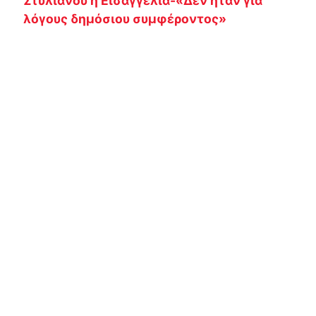
Στυλιανού η Εισαγγελία-«Δεν ήταν για
λόγους δημόσιου συμφέροντος»