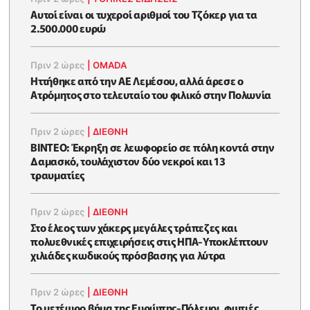
Αυτοί είναι οι τυχεροί αριθμοί του Τζόκερ για τα
2.500.000 ευρώ
Πριν 2 ώρες
|
OMADA
Ηττήθηκε από την ΑΕ Λεμέσου, αλλά άρεσε ο
Ατρόμητος στο τελευταίο του φιλικό στην Πολωνία
Πριν 2 ώρες
|
ΔΙΕΘΝΗ
ΒΙΝΤΕΟ: Έκρηξη σε λεωφορείο σε πόλη κοντά στην
Δαμασκό, τουλάχιστον δύο νεκροί και 13
τραυματίες
Πριν 2 ώρες
|
ΔΙΕΘΝΗ
Στο έλεος των χάκερς μεγάλες τράπεζες και
πολυεθνικές επιχειρήσεις στις ΗΠΑ-Υποκλέπτουν
χιλιάδες κωδικούς πρόσβασης για λύτρα
Πριν 2 ώρες
|
ΔΙΕΘΝΗ
Το μετέωρο βήμα της Ευρώπης-Πόλεμοι, φωτιές,