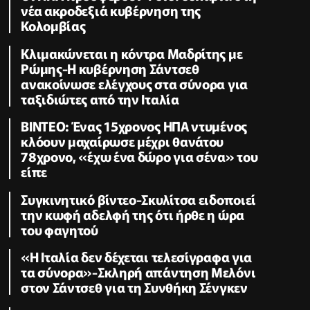
νέα ακροδεξιά κυβέρνηση της
Κολομβίας
Κλιμακώνεται η κόντρα Μαδρίτης με
Ρώμης-Η κυβέρνηση Σάντσεθ
ανακοίνωσε ελέγχους στα σύνορα για
ταξιδιώτες από την Ιταλία
ΒΙΝΤΕΟ: Ένας 15χρονος ΗΠΑ ντυμένος
κλόουν μαχαίρωσε μέχρι θανάτου
78χρονο, «έχω ένα δώρο για σένα» του
είπε
Συγκινητικό βίντεο-Σκυλίτσα ειδοποιεί
την κωφή αδελφή της ότι ήρθε η ώρα
του φαγητού
«Η Ιταλία δεν δέχεται τελεσίγραφα για
τα σύνορα»-Σκληρή απάντηση Μελόνι
στον Σάντσεθ για τη Συνθήκη Σένγκεν