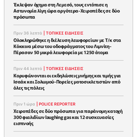
Έκλεψαν όχημα στη Λεμεσό, τους εντόπισε η
Αστυνομία λίγη ώρα αργότερα-Χειροπέδες σε δύο
πρόσωπα
Πριν 36 λεπτά
|
ΤΟΠΙΚΕΣ ΕΙΔΗΣΕΙΣ
Ολοκληρώθηκε η διέλευση λεωφορείων με Τ/κ στα
Κόκκινα μέσω του οδοφράγματος του Λιμνίτη-
Πέρασαν 50 μικρά λεωφορεία με 1250 άτομα
Πριν 44 λεπτά
|
ΤΟΠΙΚΕΣ ΕΙΔΗΣΕΙΣ
Κορυφώνονται οι εκδηλώσεις μνήμης και τιμής για
Ισαάκ και Σολωμού-Πορείες μοτοσικλετιστών από
όλες τις πόλεις
Πριν 1 ώρα
|
POLICE REPORTER
Χειροπέδες σε δύο πρόσωπα για παράνομη κατοχή
300 φιαλιδίων laughing gas και 12 συσκευασίες
εισπνοής