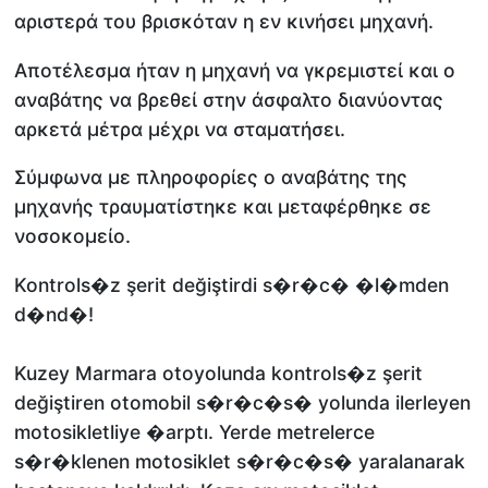
αριστερά του βρισκόταν η εν κινήσει μηχανή.
Αποτέλεσμα ήταν η μηχανή να γκρεμιστεί και ο
αναβάτης να βρεθεί στην άσφαλτο διανύοντας
αρκετά μέτρα μέχρι να σταματήσει.
Σύμφωνα με πληροφορίες ο αναβάτης της
μηχανής τραυματίστηκε και μεταφέρθηκε σε
νοσοκομείο.
Kontrols�z şerit değiştirdi s�r�c� �l�mden
d�nd�!
Kuzey Marmara otoyolunda kontrols�z şerit
değiştiren otomobil s�r�c�s� yolunda ilerleyen
motosikletliye �arptı. Yerde metrelerce
s�r�klenen motosiklet s�r�c�s� yaralanarak