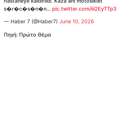
hastaneye kaldırıldı. Kaza anı motosiklet
s�r�c�s�n�n…
pic.twitter.com/iii2EyTTp3
— Haber 7 (@Haber7)
June 10, 2026
Πηγή: Πρώτο Θέμα