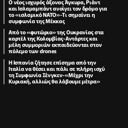
O νέος ισχυρός άξονας Άγκυρα, Ριάντ
και Ισλαμαμπάντ ανοίγει τον δρόμο για
το «ισλαμικό ΝΑΤΟ»-Tι σημαίνει η
συμφωνία της Μέκκας
Από το «φυτώριο» της Ουκρανίας στα
καρτέλ της Κολομβίας-Αντάρτες και
μέλη συμμοριών εκπαιδεύονται στον
πόλεμο των drones
Η Ισπανία ζήτησε επίσημα από την
Ιταλία να θέσει και πάλι σε πλήρη ισχύ
τη Συμφωνία Σένγκεν-«Μέχρι την
Κυριακή, αλλιώς θα λάβουμε μέτρα»