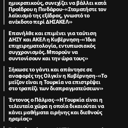
ημικρατικούς, συνεχίζει να βάλλει κατά
Προέδρου η Πινδάρου-«Σταματήστε τον
λαϊκισμό της εξέδρας, γνωστό το
ανέκδοτο περί ΔΗΣΑΚΕΛ»
Επανήλθε και επιμένει για ταύτιση
ΔΗΣΥ και ΑΚΕΛ η Κυβέρνηση-«Ίδια
επιχειρηματολογία, εντυπωσιακός
συγχρονισμός. Μπορούν να
συντονίσουν και την ώρα τους»
Σήκωσε το γάντι και απάντησε σε
αναφορές της Ολγκίν η Κυβέρνηση-«Το
μείζον είναι η Τουρκία να επιστρέψει
στο τραπέζι των διαπραγματεύσεων»
Έντονος ο Πάλμας-«Η Τουρκία είναι η
τελευταία χώρα η οποία δικαιούται να
κάνει μαθήματα ειρήνης και διεθνούς
ηρεμίας»