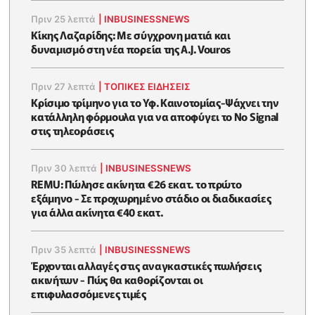
Πριν 25 λεπτά
|
INBUSINESSNEWS
Κίκης Λαζαρίδης: Με σύγχρονη ματιά και
δυναμισμό στη νέα πορεία της A.J. Vouros
Πριν 27 λεπτά
|
ΤΟΠΙΚΕΣ ΕΙΔΗΣΕΙΣ
Κρίσιμο τρίμηνο για το Υφ. Καινοτομίας-Ψάχνει την
κατάλληλη φόρμουλα για να αποφύγει το No Signal
στις τηλεοράσεις
Πριν 30 λεπτά
|
INBUSINESSNEWS
REMU: Πώλησε ακίνητα €26 εκατ. το πρώτο
εξάμηνο - Σε προχωρημένο στάδιο οι διαδικασίες
για άλλα ακίνητα €40 εκατ.
Πριν 35 λεπτά
|
INBUSINESSNEWS
Έρχονται αλλαγές στις αναγκαστικές πωλήσεις
ακινήτων - Πώς θα καθορίζονται οι
επιφυλασσόμενες τιμές