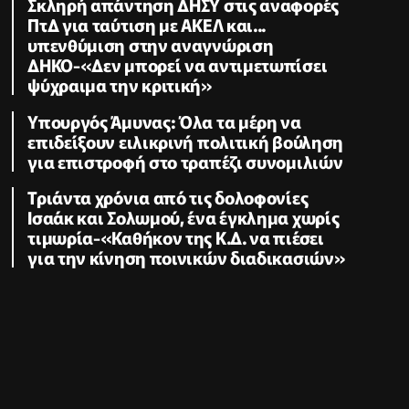
Σκληρή απάντηση ΔΗΣΥ στις αναφορές
ΠτΔ για ταύτιση με ΑΚΕΛ και...
υπενθύμιση στην αναγνώριση
ΔΗΚΟ-«Δεν μπορεί να αντιμετωπίσει
ψύχραιμα την κριτική»
Υπουργός Άμυνας: Όλα τα μέρη να
επιδείξουν ειλικρινή πολιτική βούληση
για επιστροφή στο τραπέζι συνομιλιών
Τριάντα χρόνια από τις δολοφονίες
Ισαάκ και Σολωμού, ένα έγκλημα χωρίς
τιμωρία-«Καθήκον της Κ.Δ. να πιέσει
για την κίνηση ποινικών διαδικασιών»