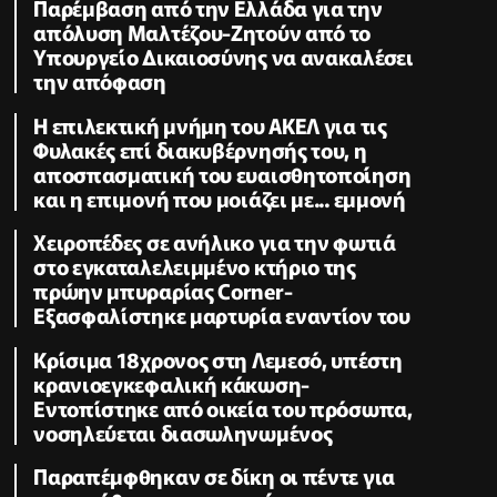
Παρέμβαση από την Ελλάδα για την
απόλυση Μαλτέζου-Ζητούν από το
Υπουργείο Δικαιοσύνης να ανακαλέσει
την απόφαση
Η επιλεκτική μνήμη του ΑΚΕΛ για τις
Φυλακές επί διακυβέρνησής του, η
αποσπασματική του ευαισθητοποίηση
και η επιμονή που μοιάζει με... εμμονή
Χειροπέδες σε ανήλικο για την φωτιά
στο εγκαταλελειμμένο κτήριο της
πρώην μπυραρίας Corner-
Εξασφαλίστηκε μαρτυρία εναντίον του
Κρίσιμα 18χρονος στη Λεμεσό, υπέστη
κρανιοεγκεφαλική κάκωση-
Εντοπίστηκε από οικεία του πρόσωπα,
νοσηλεύεται διασωληνωμένος
Παραπέμφθηκαν σε δίκη οι πέντε για