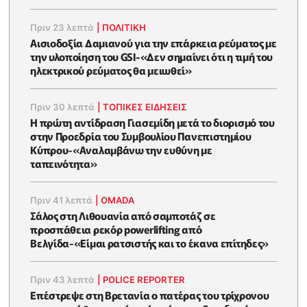
Πριν 23 λεπτά
|
ΠΟΛΙΤΙΚΗ
Αισιοδοξία Δαμιανού για την επάρκεια ρεύματος με
την υλοποίηση του GSI-«Δεν σημαίνει ότι η τιμή του
ηλεκτρικού ρεύματος θα μειωθεί»
Πριν 30 λεπτά
|
ΤΟΠΙΚΕΣ ΕΙΔΗΣΕΙΣ
Η πρώτη αντίδραση Γιασεμίδη μετά το διορισμό του
στην Προεδρία του Συμβουλίου Πανεπιστημίου
Κύπρου-«Αναλαμβάνω την ευθύνη με
ταπεινότητα»
Πριν 41 λεπτά
|
OMADA
Σάλος στη Λιθουανία από σαμποτάζ σε
προσπάθεια ρεκόρ powerlifting από
Βελγίδα-«Είμαι ρατσιστής και το έκανα επίτηδες»
Πριν 43 λεπτά
|
POLICE REPORTER
Eπέστρεψε στη Βρετανία ο πατέρας του τρίχρονου