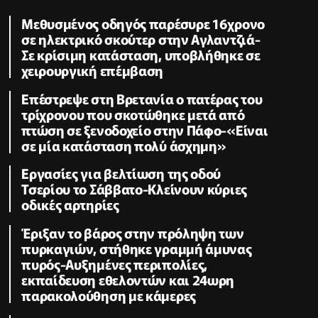
Μεθυσμένος οδηγός παρέσυρε 16χρονο
σε ηλεκτρικό σκούτερ στην Αγλαντζιά-
Σε κρίσιμη κατάσταση, υποβλήθηκε σε
χειρουργική επέμβαση
Eπέστρεψε στη Βρετανία ο πατέρας του
τρίχρονου που σκοτώθηκε μετά από
πτώση σε ξενοδοχείο στην Πάφο-«Είναι
σε μία κατάσταση πολύ άσχημη»
Εργασίες για βελτίωση της οδού
Τσερίου το Σάββατο-Κλείνουν κύριες
οδικές αρτηρίες
Έριξαν το βάρος στην πρόληψη των
πυρκαγιών, στήθηκε γραμμή άμυνας
πυρός-Αυξημένες περιπολίες,
εκπαίδευση εθελοντών και 24ωρη
παρακολούθηση με κάμερες