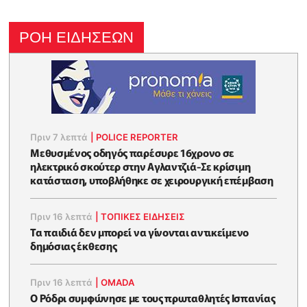
ΡΟΗ ΕΙΔΗΣΕΩΝ
Πριν 7 λεπτά
|
POLICE REPORTER
Μεθυσμένος οδηγός παρέσυρε 16χρονο σε
ηλεκτρικό σκούτερ στην Αγλαντζιά-Σε κρίσιμη
κατάσταση, υποβλήθηκε σε χειρουργική επέμβαση
Πριν 16 λεπτά
|
ΤΟΠΙΚΕΣ ΕΙΔΗΣΕΙΣ
Τα παιδιά δεν μπορεί να γίνονται αντικείμενο
δημόσιας έκθεσης
Πριν 16 λεπτά
|
OMADA
Ο Ρόδρι συμφώνησε με τους πρωταθλητές Ισπανίας