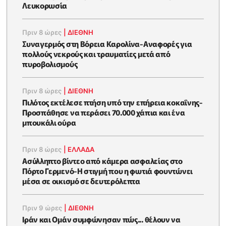
Λευκορωσία
Πριν 8 ώρες
|
ΔΙΕΘΝΗ
Συναγερμός στη Βόρεια Καρολίνα-Αναφορές για
πολλούς νεκρούς και τραυματίες μετά από
πυροβολισμούς
Πριν 8 ώρες
|
ΔΙΕΘΝΗ
Πιλότος εκτέλεσε πτήση υπό την επήρεια κοκαΐνης-
Προσπάθησε να περάσει 70.000 χάπια και ένα
μπουκάλι ούρα
Πριν 8 ώρες
|
ΕΛΛΑΔΑ
Ασύλληπτο βίντεο από κάμερα ασφαλείας στο
Πόρτο Γερμενό-Η στιγμή που η φωτιά φουντώνει
μέσα σε οικισμό σε δευτερόλεπτα
Πριν 9 ώρες
|
ΔΙΕΘΝΗ
Ιράν και Ομάν συμφώνησαν πώς... θέλουν να