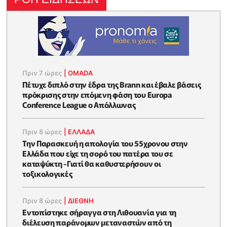
Πριν 7 ώρες
|
OMADA
Πέτυχε διπλό στην έδρα της Brann και έβαλε βάσεις
πρόκρισης στην επόμενη φάση του Europa
Conference League ο Απόλλωνας
Πριν 8 ώρες
|
ΕΛΛΑΔΑ
Την Παρασκευή η απολογία του 55χρονου στην
Ελλάδα που είχε τη σορό του πατέρα του σε
καταψύκτη -Γιατί θα καθυστερήσουν οι
τοξικολογικές
Πριν 8 ώρες
|
ΔΙΕΘΝΗ
Εντοπίστηκε σήραγγα στη Λιθουανία για τη
διέλευση παράνομων μεταναστών από τη