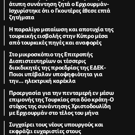
άτυπη συνάντηση ζητά ο Ερχιουρμάν-
Ισχυρίστηκε ότι ο Γκουτέρες έθεσε επτά
ζητήματα
Η παραλίγο ματαίωση και αποτυχία της
τουρκικής εισβολής στην Κύπρο μέσα
από τουρκικές πηγές και αναφορές
Στο μικροσκόπιο της Επιτροπής
Διαπιστευτηρίων οι τέσσερις
διεκδικητές της προεδρίας της ΕΔΕΚ-
Ποιοι υπέβαλαν υποψηφιότητα για
την… ηλεκτρική καρέκλα
Προεργασία για την πενταμερή εν μέσω
επιμονής της Τουρκίας στα δύο κράτη-Ο
στόχος της συνάντησης Χριστοδουλίδη
με Ερχιουρμάν στο τέλος του μήνα
Συγχαίρει τους νέους υπουργούς και
εκφράζει ευχαριστίες στους