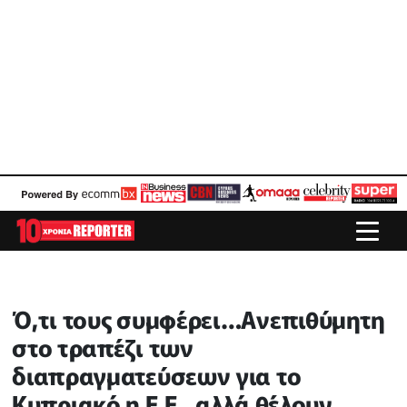
Ό,τι τους συμφέρει…Ανεπιθύμητη
στο τραπέζι των
διαπραγματεύσεων για το
Κυπριακό η Ε.Ε., αλλά θέλουν