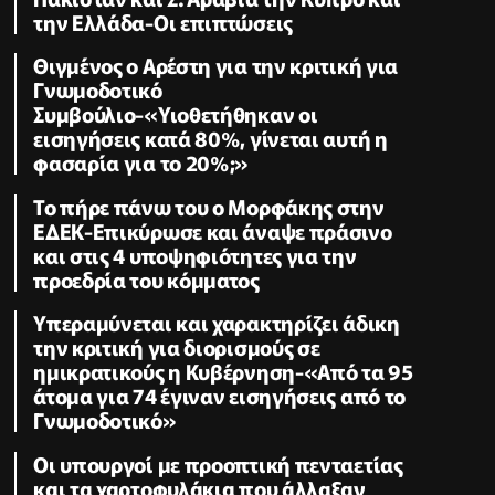
την Ελλάδα-Οι επιπτώσεις
Θιγμένος ο Αρέστη για την κριτική για
Γνωμοδοτικό
Συμβούλιο-«Υιοθετήθηκαν οι
εισηγήσεις κατά 80%, γίνεται αυτή η
φασαρία για το 20%;»
Το πήρε πάνω του ο Μορφάκης στην
ΕΔΕΚ-Επικύρωσε και άναψε πράσινο
και στις 4 υποψηφιότητες για την
προεδρία του κόμματος
Υπεραμύνεται και χαρακτηρίζει άδικη
την κριτική για διορισμούς σε
ημικρατικούς η Κυβέρνηση-«Από τα 95
άτομα για 74 έγιναν εισηγήσεις από το
Γνωμοδοτικό»
Οι υπουργοί με προοπτική πενταετίας
και τα χαρτοφυλάκια που άλλαξαν