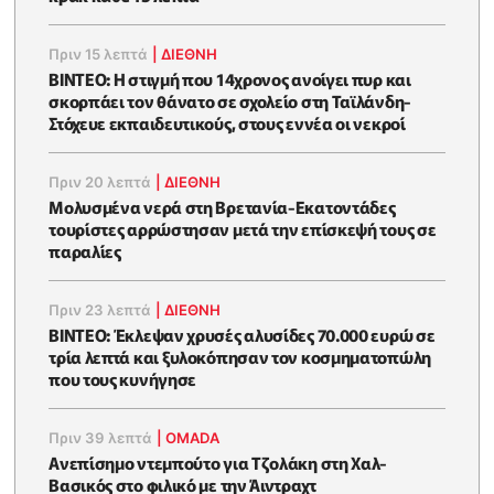
Πριν 15 λεπτά
|
ΔΙΕΘΝΗ
ΒΙΝΤΕΟ: Η στιγμή που 14χρονος ανοίγει πυρ και
σκορπάει τον θάνατο σε σχολείο στη Ταϊλάνδη-
Στόχευε εκπαιδευτικούς, στους εννέα οι νεκροί
Πριν 20 λεπτά
|
ΔΙΕΘΝΗ
Μολυσμένα νερά στη Βρετανία-Εκατοντάδες
τουρίστες αρρώστησαν μετά την επίσκεψή τους σε
παραλίες
Πριν 23 λεπτά
|
ΔΙΕΘΝΗ
ΒΙΝΤΕΟ: Έκλεψαν χρυσές αλυσίδες 70.000 ευρώ σε
τρία λεπτά και ξυλοκόπησαν τον κοσμηματοπώλη
που τους κυνήγησε
Πριν 39 λεπτά
|
OMADA
Ανεπίσημο ντεμπούτο για Τζολάκη στη Χαλ-
Βασικός στο φιλικό με την Άιντραχτ