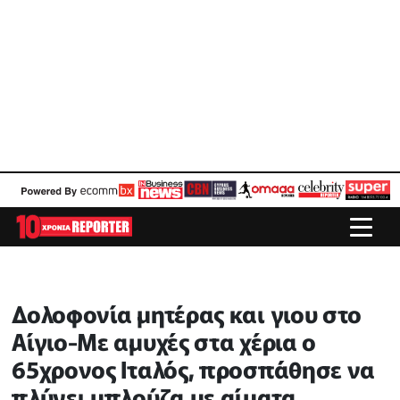
Δολοφονία μητέρας και γιου στο
Αίγιο-Με αμυχές στα χέρια ο
65χρονος Ιταλός, προσπάθησε να
πλύνει μπλούζα με αίματα