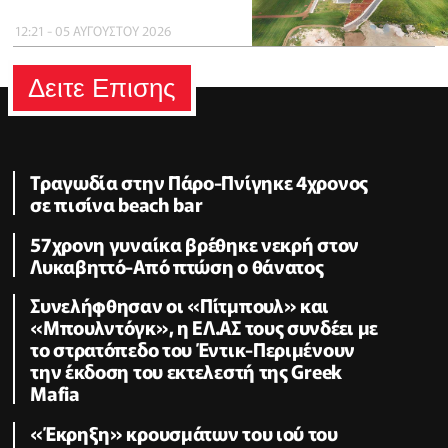
12:21 - 05 ΑΥΓΟΥΣΤΟΥ 2026
Δειτε Επισης
Τραγωδία στην Πάρο-Πνίγηκε 4χρονος
σε πισίνα beach bar
57χρονη γυναίκα βρέθηκε νεκρή στον
Λυκαβηττό-Aπό πτώση ο θάνατος
Συνελήφθησαν οι «Πίτμπουλ» και
«Μπουλντόγκ», η ΕΛ.ΑΣ τους συνδέει με
το στρατόπεδο του Έντικ-Περιμένουν
την έκδοση του εκτελεστή της Greek
Mafia
«Έκρηξη» κρουσμάτων του ιού του