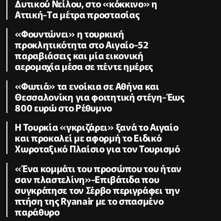
Δυτικού Νείλου, στο «κόκκινο» η
Αττική-Tα μέτρα προστασίας
«Φουντώνει» η τουρκική
προκλητικότητα στο Αιγαίο-52
παραβιάσεις και μία εικονική
αερομαχία μέσα σε πέντε ημέρες
«Φωτιά» τα ενοίκια σε Αθήνα και
Θεσσαλονίκη για φοιτητική στέγη-Έως
800 ευρώ στο Ρέθυμνο
Η Τουρκία «γκριζάρει» ξανά το Αιγαίο
και προκαλεί με αφορμή το Ειδικό
Χωροταξικό Πλαίσιο για τον Τουρισμό
«Ένα κομμάτι του προσώπου του ήταν
σαν πλαστελίνη»-Επιβάτιδα που
συγκράτησε τον Σέρβο περιγράφει την
πτήση της Ryanair με το σπασμένο
παράθυρο