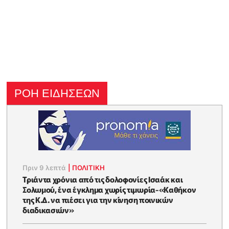
ΡΟΗ ΕΙΔΗΣΕΩΝ
Πριν 9 λεπτά
|
ΠΟΛΙΤΙΚΗ
Τριάντα χρόνια από τις δολοφονίες Ισαάκ και
Σολωμού, ένα έγκλημα χωρίς τιμωρία-«Καθήκον
της Κ.Δ. να πιέσει για την κίνηση ποινικών
διαδικασιών»