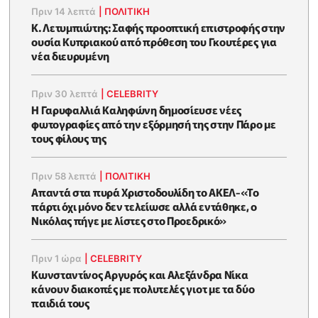
Πριν 14 λεπτά
|
ΠΟΛΙΤΙΚΗ
K. Λετυμπιώτης: Σαφής προοπτική επιστροφής στην
ουσία Κυπριακού από πρόθεση του Γκουτέρες για
νέα διευρυμένη
Πριν 30 λεπτά
|
CELEBRITY
Η Γαρυφαλλιά Καληφώνη δημοσίευσε νέες
φωτογραφίες από την εξόρμησή της στην Πάρο με
τους φίλους της
Πριν 58 λεπτά
|
ΠΟΛΙΤΙΚΗ
Απαντά στα πυρά Χριστοδουλίδη το ΑΚΕΛ-«Το
πάρτι όχι μόνο δεν τελείωσε αλλά εντάθηκε, ο
Νικόλας πήγε με λίστες στο Προεδρικό»
Πριν 1 ώρα
|
CELEBRITY
Κωνσταντίνος Αργυρός και Αλεξάνδρα Νίκα
κάνουν διακοπές με πολυτελές γιοτ με τα δύο
παιδιά τους