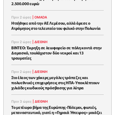
2.500.000 ευρώ
Πριν 2 ώρες
|
OMADA
Ηττήθηκε από την ΑΕ Λεμέσου, αλλά άρεσε ο
Ατρόμητος στο τελευταίο του φιλικό στην Πολωνία
Πριν 2 ώρες
|
ΔΙΕΘΝΗ
ΒΙΝΤΕΟ: Έκρηξη σε λεωφορείο σε πόλη κοντά στην
Δαμασκό, τουλάχιστον δύο νεκροί και 13
τραυματίες
Πριν 2 ώρες
|
ΔΙΕΘΝΗ
Στο έλεος των χάκερς μεγάλες τράπεζες και
πολυεθνικές επιχειρήσεις στις ΗΠΑ-Υποκλέπτουν
χιλιάδες κωδικούς πρόσβασης για λύτρα
Πριν 3 ώρες
|
ΔΙΕΘΝΗ
Το μετέωρο βήμα της Ευρώπης-Πόλεμοι, φωτιές,
μεταναστευτικό, γιατί η «Γηραιά Ήπειρος» μοιάζει