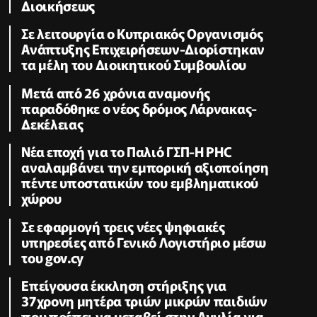
Διοικήσεως
Σε λειτουργία ο Κυπριακός Οργανισμός
Ανάπτυξης Επιχειρήσεων-Διορίστηκαν
τα μέλη του Διοικητικού Συμβουλίου
Μετά από 26 χρόνια αναμονής
παραδόθηκε ο νέος δρόμος Λάρνακας-
Δεκέλειας
Νέα εποχή για το Παλιό ΓΣΠ-Η PHC
αναλαμβάνει την εμπορική αξιοποίηση
πέντε υποστατικών του εμβληματικού
χώρου
Σε εφαρμογή τρεις νέες ψηφιακές
υπηρεσίες από Γενικό Λογιστήριο μέσω
του gov.cy
Επείγουσα έκκληση στήριξης για
37χρονη μητέρα τριών μικρών παιδιών
που πρέπει να μεταβεί στην Αγγλία για