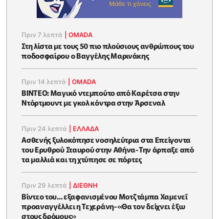
Πριν 7 λεπτά
|
OMADA
Στη λίστα με τους 50 πιο πλούσιους ανθρώπους του
ποδοσφαίρου ο Βαγγέλης Μαρινάκης
Πριν 14 λεπτά
|
OMADA
ΒΙΝΤΕΟ: Μαγικό ντεμπούτο από Καρέτσα στην
Ντόρτμουντ με γκολ κόντρα στην Άρσεναλ
Πριν 24 λεπτά
|
ΕΛΛΑΔΑ
Ασθενής ξυλοκόπησε νοσηλεύτρια στα Επείγοντα
του Ερυθρού Σταυρού στην Αθήνα-Την άρπαξε από
τα μαλλιά και τη χτύπησε σε πόρτες
Πριν 29 λεπτά
|
ΔΙΕΘΝΗ
Βίντεο του... εξαφανισμένου Μοτζτάμπα Χαμενεΐ
προαναγγέλλει η Τεχεράνη-«Θα τον δείχνει έξω
στους δρόμους»