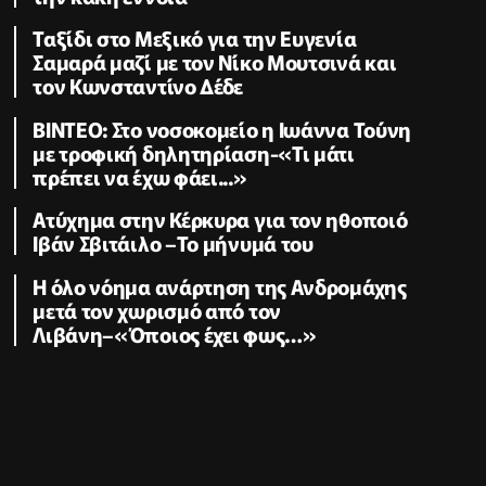
τόσο εγωιστής και «καλλιτέχνης» με
την κακή έννοια
Ταξίδι στο Μεξικό για την Ευγενία
Σαμαρά μαζί με τον Νίκο Μουτσινά και
τον Κωνσταντίνο Δέδε
ΒΙΝΤΕΟ: Στο νοσοκομείο η Ιωάννα Τούνη
με τροφική δηλητηρίαση-«Τι μάτι
πρέπει να έχω φάει...»
Ατύχημα στην Κέρκυρα για τον ηθοποιό
Ιβάν Σβιτάιλο –Το μήνυμά του
Η όλο νόημα ανάρτηση της Ανδρομάχης
μετά τον χωρισμό από τον
Λιβάνη–«Όποιος έχει φως…»