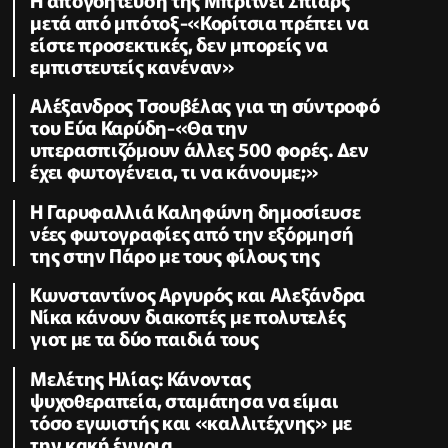
Η απογοήτευση της Μπρίτνεϊ Σπίαρς
μετά από μπότοξ-«Κορίτσια πρέπει να
είστε προσεκτικές, δεν μπορείς να
εμπιστευτείς κανέναν»
Αλέξανδρος Τσουβέλας για τη σύντροφό
του Εύα Καρύδη-«Θα την
υπερασπιζόμουν άλλες 500 φορές. Δεν
έχει φωτογένεια, τι να κάνουμε;»
Η Γαρυφαλλιά Καληφώνη δημοσίευσε
νέες φωτογραφίες από την εξόρμησή
της στην Πάρο με τους φίλους της
Κωνσταντίνος Αργυρός και Αλεξάνδρα
Νίκα κάνουν διακοπές με πολυτελές
γιοτ με τα δύο παιδιά τους
Μελέτης Ηλίας: Κάνοντας
ψυχοθεραπεία, σταμάτησα να είμαι