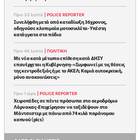
Πριν 33 λεπτά
|
POLICE REPORTER
Συνελήφθη μετά από καταδίωξη 36χρονος,
οδηγούσε κλοπιμαία μοτοσικλέτα-Υπέστη
κατάγματα στα πόδια
Πριν 46 λεπτά
|
ΠΟΛΙΤΙΚΗ
Με νέα κατά μέτωπο επίθεση κατά ΔΗΣΥ
επανέρχεται η Κυβέρνηση-«Συμφωνεί με τις θέσεις
της κεντροδεξιάς ή με το ΑΚΕΛ; Kαμιά αυτοκριτική,
μόνο ανακοινώσεις»
Πριν 1 ώρα
|
POLICE REPORTER
Xειροπέδες σε πέντε πρόσωπα στο αεροδρόμιο
Λάρνακας-Επιχείρησαν να ταξιδέψουν στο
Μάντσεστερ με πάνω από 74 κιλά παράνομου
καπνού (pics)