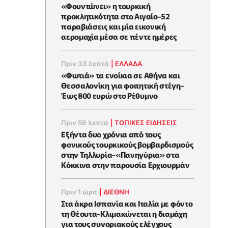
«Φουντώνει» η τουρκική
προκλητικότητα στο Αιγαίο-52
παραβιάσεις και μία εικονική
αερομαχία μέσα σε πέντε ημέρες
Πριν 33 λεπτά
|
ΕΛΛΑΔΑ
«Φωτιά» τα ενοίκια σε Αθήνα και
Θεσσαλονίκη για φοιτητική στέγη-
Έως 800 ευρώ στο Ρέθυμνο
Πριν 56 λεπτά
|
ΤΟΠΙΚΕΣ ΕΙΔΗΣΕΙΣ
Εξήντα δυο χρόνια από τους
φονικούς τουρκικούς βομβαρδισμούς
στην Τηλλυρία-«Πανηγύρια» στα
Κόκκινα στην παρουσία Ερχιουρμάν
Πριν 1 ώρα
|
ΔΙΕΘΝΗ
Στα άκρα Ισπανία και Ιταλία με φόντο
τη Θέουτα-Κλιμακώνεται η διαμάχη
για τους συνοριακούς ελέγχους