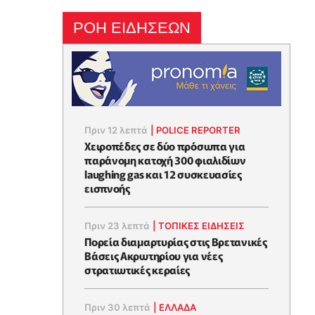
ΡΟΗ ΕΙΔΗΣΕΩΝ
Πριν 12 λεπτά
|
POLICE REPORTER
Χειροπέδες σε δύο πρόσωπα για
παράνομη κατοχή 300 φιαλιδίων
laughing gas και 12 συσκευασίες
εισπνοής
Πριν 23 λεπτά
|
ΤΟΠΙΚΕΣ ΕΙΔΗΣΕΙΣ
Πορεία διαμαρτυρίας στις Βρετανικές
Βάσεις Ακρωτηρίου για νέες
στρατιωτικές κεραίες
Πριν 30 λεπτά
|
ΕΛΛΑΔΑ