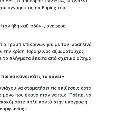
 το BBC, ο πρόεδρος των ΗΠΑ, Ντόναλντ
ου αγνόησε τις επιθυμίες του
 Ήταν ήδη καθ’ οδόν», ανέφερε
ι ο Τραμπ επικοινώνησε με τον Ισραηλινό
 την κρίση. Ισραηλινός αξιωματούχος
ε τα πλήγματα έπειτα από σχετικό αίτημα
 πω να κάνει κάτι, το κάνει»
νιάχου να σταματήσει τις επιθέσεις κατά
ο μόνο που έκανα ήταν να πω: “Πρέπει να
Βρισκόμαστε πολύ κοντά στην υπογραφή
 συμφωνίας».