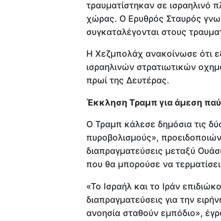
τραυματίστηκαν σε ισραηλινό π
χώρας. Ο Ερυθρός Σταυρός γνω
συγκαταλέγονται στους τραυματ
Η Χεζμπολάχ ανακοίνωσε ότι ε
ισραηλινών στρατιωτικών οχημ
πρωί της Δευτέρας.
Έκκληση Τραμπ για άμεση πα
Ο Τραμπ κάλεσε δημόσια τις δ
πυροβολισμούς», προειδοποιώντ
διαπραγματεύσεις μεταξύ Ουάσι
που θα μπορούσε να τερματίσει
«Το Ισραήλ και το Ιράν επιδιώκ
διαπραγματεύσεις για την ειρήν
ανοησία σταθούν εμπόδιο», έγρ