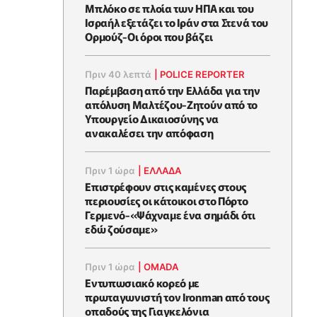
Μπλόκο σε πλοία των ΗΠΑ και του
Ισραήλ εξετάζει το Ιράν στα Στενά του
Ορμούζ-Οι όροι που βάζει
Πριν 40 λεπτά
|
POLICE REPORTER
Παρέμβαση από την Ελλάδα για την
απόλυση Μαλτέζου-Ζητούν από το
Υπουργείο Δικαιοσύνης να
ανακαλέσει την απόφαση
Πριν 1 ώρα
|
ΕΛΛΑΔΑ
Επιστρέφουν στις καμένες στους
περιουσίες οι κάτοικοι στο Πόρτο
Γερμενό-«Ψάχναμε ένα σημάδι ότι
εδώ ζούσαμε»
Πριν 1 ώρα
|
OMADA
Εντυπωσιακό κορεό με
πρωταγωνιστή τον Ironman από τους
οπαδούς της Γιαγκελόνια