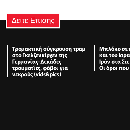
Δειτε Επισης
Τρομακτική σύγκρουση τραμ
Μπλόκο σε 
στο Γκελζενκίρχεν της
και του Ισρα
Γερμανίας-Δεκάδες
Ιράν στα Στ
τραυματίες, φόβοι για
Οι όροι που
νεκρούς (vids&pics)