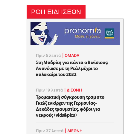
ΡΟΗ ΕΙΔΗΣΕΩΝ
Πριν 5 λεπτά
|
OMADA
Στη Μαδρίτη για πάντα ο Βινίσιους:
Ανανέωσε με τη Ρεάλ μέχρι το
καλοκαίρι του 2032
Πριν 19 λεπτά
|
ΔΙΕΘΝΗ
Τρομακτική σύγκρουση τραμ στο
Γκελζενκίρχεν της Γερμανίας-
Δεκάδες τραυματίες, φόβοι για
νεκρούς (vids&pics)
Πριν 37 λεπτά
|
ΔΙΕΘΝΗ