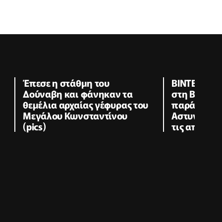
Έπεσε η στάθμη του
ΒΙΝΤΕΟ: Σο
Δούναβη και φάνηκαν τα
στη Βρεταν
θεμέλια αρχαίας γέφυρας του
παράνομους
Μεγάλου Κωνσταντίνου
Αστυνομία 
(pics)
τις απειλέ