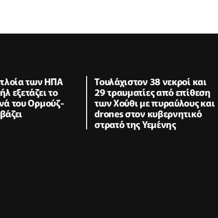
πλοία των ΗΠΑ
Τουλάχιστον 38 νεκροί και
ήλ εξετάζει το
29 τραυματίες από επίθεση
ενά του Ορμούζ-
των Χούθι με πυραύλους και
 βάζει
drones στον κυβερνητικό
στρατό της Υεμένης