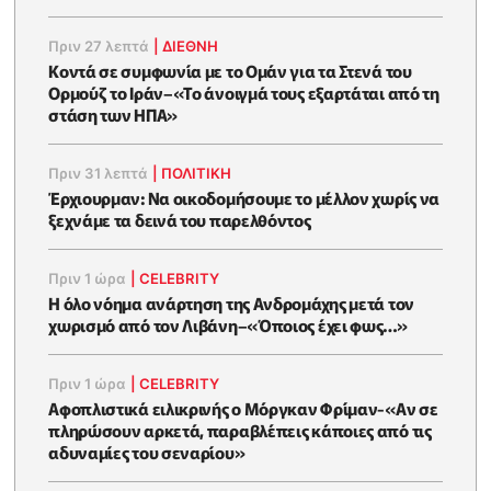
Πριν 27 λεπτά
|
ΔΙΕΘΝΗ
Κοντά σε συμφωνία με το Ομάν για τα Στενά του
Ορμούζ το Ιράν–«Το άνοιγμά τους εξαρτάται από τη
στάση των ΗΠΑ»
Πριν 31 λεπτά
|
ΠΟΛΙΤΙΚΗ
Έρχιουρμαν: Να οικοδομήσουμε το μέλλον χωρίς να
ξεχνάμε τα δεινά του παρελθόντος
Πριν 1 ώρα
|
CELEBRITY
Η όλο νόημα ανάρτηση της Ανδρομάχης μετά τον
χωρισμό από τον Λιβάνη–«Όποιος έχει φως…»
Πριν 1 ώρα
|
CELEBRITY
Αφοπλιστικά ειλικρινής ο Μόργκαν Φρίμαν-«Αν σε
πληρώσουν αρκετά, παραβλέπεις κάποιες από τις
αδυναμίες του σεναρίου»