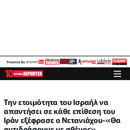
Την ετοιμότητα του Ισραήλ να
απαντήσει σε κάθε επίθεση του
Ιράν εξέφρασε ο Νετανιάχου-«Θα
αντιδράσουμε με σθένος»