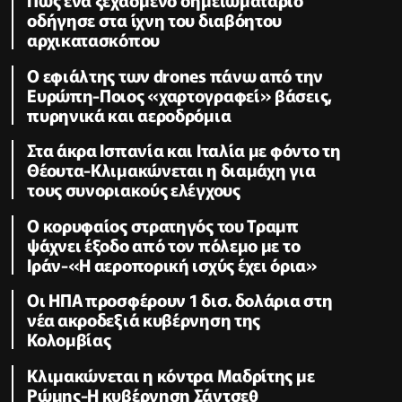
οδήγησε στα ίχνη του διαβόητου
αρχικατασκόπου
Ο εφιάλτης των drones πάνω από την
Ευρώπη-Ποιος «χαρτογραφεί» βάσεις,
πυρηνικά και αεροδρόμια
Στα άκρα Ισπανία και Ιταλία με φόντο τη
Θέουτα-Κλιμακώνεται η διαμάχη για
τους συνοριακούς ελέγχους
Ο κορυφαίος στρατηγός του Τραμπ
ψάχνει έξοδο από τον πόλεμο με το
Ιράν-«Η αεροπορική ισχύς έχει όρια»
Οι ΗΠΑ προσφέρουν 1 δισ. δολάρια στη
νέα ακροδεξιά κυβέρνηση της
Κολομβίας
Κλιμακώνεται η κόντρα Μαδρίτης με
Ρώμης-Η κυβέρνηση Σάντσεθ