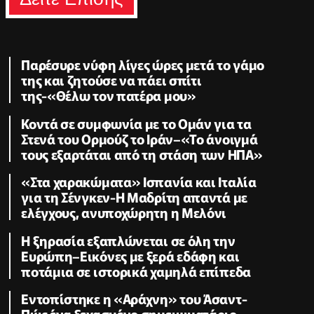
Παρέσυρε νύφη λίγες ώρες μετά το γάμο
της και ζητούσε να πάει σπίτι
της-«Θέλω τον πατέρα μου»
Κοντά σε συμφωνία με το Ομάν για τα
Στενά του Ορμούζ το Ιράν–«Το άνοιγμά
τους εξαρτάται από τη στάση των ΗΠΑ»
«Στα χαρακώματα» Ισπανία και Ιταλία
για τη Σένγκεν-Η Μαδρίτη απαντά με
ελέγχους, ανυποχώρητη η Μελόνι
Η ξηρασία εξαπλώνεται σε όλη την
Ευρώπη–Εικόνες με ξερά εδάφη και
ποτάμια σε ιστορικά χαμηλά επίπεδα
Εντοπίστηκε η «Αράχνη» του Άσαντ-
Πώς ένα ξεχασμένο σημειωματάριο