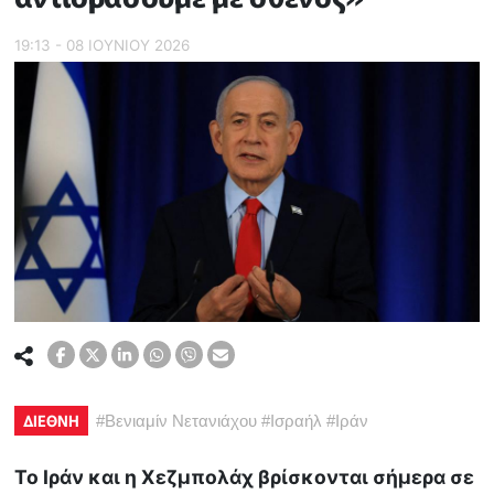
19:13 - 08 ΙΟΥΝΙΟΥ 2026
ΔΙΕΘΝΗ
#
Βενιαμίν Νετανιάχου
#
Ισραήλ
#
Ιράν
Το Ιράν και η Χεζμπολάχ βρίσκονται σήμερα σε