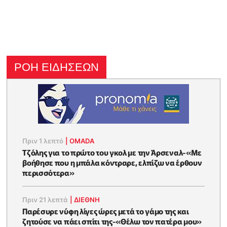
ΡΟΗ ΕΙΔΗΣΕΩΝ
Πριν 1 λεπτό
|
OMADA
Τζόλης για το πρώτο του γκολ με την Άρσεναλ-«Με
βοήθησε που η μπάλα κόντραρε, ελπίζω να έρθουν
περισσότερα»
Πριν 21 λεπτά
|
ΔΙΕΘΝΗ
Παρέσυρε νύφη λίγες ώρες μετά το γάμο της και
ζητούσε να πάει σπίτι της-«Θέλω τον πατέρα μου»