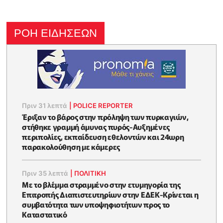
ΡΟΗ ΕΙΔΗΣΕΩΝ
Πριν 31 λεπτά
|
POLICE REPORTER
Έριξαν το βάρος στην πρόληψη των πυρκαγιών,
στήθηκε γραμμή άμυνας πυρός-Αυξημένες
περιπολίες, εκπαίδευση εθελοντών και 24ωρη
παρακολούθηση με κάμερες
Πριν 35 λεπτά
|
ΠΟΛΙΤΙΚΗ
Με το βλέμμα στραμμένο στην ετυμηγορία της
Επιτροπής Διαπιστευτηρίων στην ΕΔΕΚ-Κρίνεται η
συμβατότητα των υποψηφιοτήτων προς το
Καταστατικό