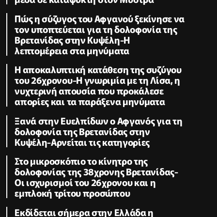
Πώς η σύζυγος του Αφγανού ξεκίνησε να
τον υποπτεύεται για τη δολοφονία της
Βρετανίδας στην Κυψέλη-Η
λεπτομέρεια στα μηνύματα
Η αποκαλυπτική κατάθεση της συζύγου
του 26χρονου-Η γνωριμία με τη Λίσα, η
νυχτερινή απουσία που προκάλεσε
απορίες και τα παράξενα μηνύματα
Ξανά στην Ευελπίδων ο Αφγανός για τη
δολοφονία της Βρετανίδας στην
Κυψέλη-Αρνείται τις κατηγορίες
Στο μικροσκόπιο το κίνητρο της
δολοφονίας της 38χρονης Βρετανίδας-
Οι ισχυρισμοί του 26χρονου και η
εμπλοκή τρίτου προσώπου
Εκδίδεται σήμερα στην Ελλάδα η