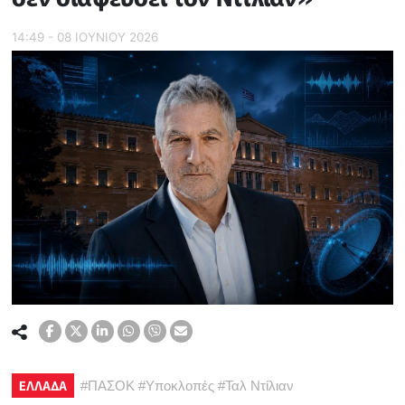
14:49 - 08 ΙΟΥΝΙΟΥ 2026
ΕΛΛΑΔΑ
#
ΠΑΣΟΚ
#
Υποκλοπές
#
Ταλ Ντίλιαν