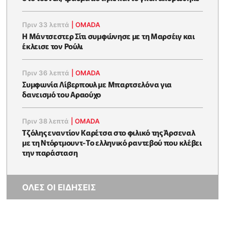
Πριν 33 λεπτά
|
OMADA
Η Μάντσεστερ Σίτι συμφώνησε με τη Μαρσέιγ και
έκλεισε τον Ρούλι
Πριν 36 λεπτά
|
OMADA
Συμφωνία Λίβερπουλ με Μπαρτσελόνα για
δανεισμό του Αραούχο
Πριν 38 λεπτά
|
OMADA
Τζόλης εναντίον Καρέτσα στο φιλικό της Άρσεναλ
με τη Ντόρτμουντ-Το ελληνικό ραντεβού που κλέβει
την παράσταση
ΟΛΕΣ ΟΙ ΕΙΔΗΣΕΙΣ