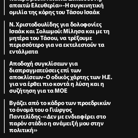
απαιτώ Ελευθερία»-Η συγκινητική
ομιλία της κόρης του Τάσου Ισαάκ
Ν. Χριστοδουλίδης για δολοφονίες
Ισαάκ και Σολωμού: Μίλησα και με τη
μητέρα του Τάσου, να τρέξουμε
περισσότερο για να εκτελεστούν τα
εντάλματα
Αποδοχή συγκλίσεων για
διαπραγματεύσεις επί των
αποκλίσεων-Ο οδικός χάρτης των Η.Ε.
για να έρθει πιο κοντά η λύση και η
συζήτηση για τα ΜΟΕ
Βγάζει από το κάδρο των προεδρικών
το όνομά του ο Γιώργος
Παντελίδης-«Δεν με ενδιαφέρει στο
παρόν στάδιο η ανάμειξή μου στην
πολιτική»