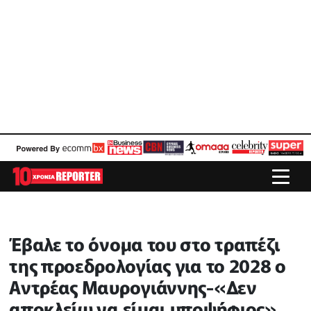
Έβαλε το όνομα του στο τραπέζι
της προεδρολογίας για το 2028 ο
Αντρέας Μαυρογιάννης-«Δεν
αποκλείω να είμαι υποψήφιος»