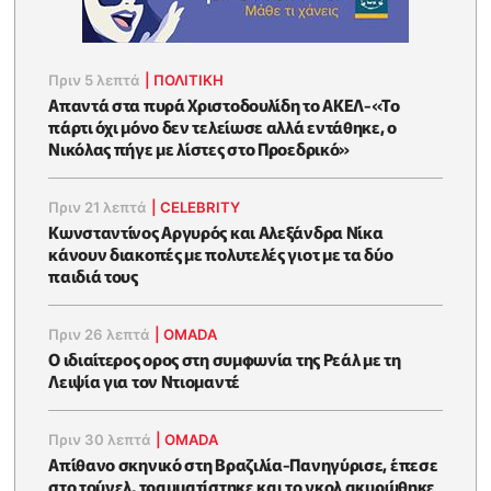
Πριν 5 λεπτά
|
ΠΟΛΙΤΙΚΗ
Απαντά στα πυρά Χριστοδουλίδη το ΑΚΕΛ-«Το
πάρτι όχι μόνο δεν τελείωσε αλλά εντάθηκε, ο
Νικόλας πήγε με λίστες στο Προεδρικό»
Πριν 21 λεπτά
|
CELEBRITY
Κωνσταντίνος Αργυρός και Αλεξάνδρα Νίκα
κάνουν διακοπές με πολυτελές γιοτ με τα δύο
παιδιά τους
Πριν 26 λεπτά
|
OMADA
Ο ιδιαίτερος ορος στη συμφωνία της Ρεάλ με τη
Λειψία για τον Ντιομαντέ
Πριν 30 λεπτά
|
OMADA
Απίθανο σκηνικό στη Βραζιλία-Πανηγύρισε, έπεσε
στο τούνελ, τραυματίστηκε και το γκολ ακυρώθηκε