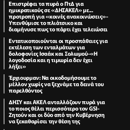
Επιστρέφει τα πυρά ο ΠτΔ για
ημικρατικούς σε «ΔΗΣΑΚΕΛ» με...
προτροπή για «κοινές ανακοινώσεις»-
Υπενθύμισε το πλιάτσικο και
διαμήνυσε πως το πάρτι έχει τελειώσει
Εντατικοποιούνται οι προσπάθειες για
εκτέλεση των ενταλμάτων για
δολοφονίες Ισαάκ και Σολωμού-«Η
λογοδοσία και η τιμωρία δεν έχει
λήξει»
Έρχιουρμαν: Να οικοδομήσουμε το
μέλλον χωρίς να ξεχνάμε τα δεινά του
παρελθόντος
ΔΗΣΥ και ΑΚΕΛ ανταλλάζουν πυρά για
το ποιος θέλει περισσότερο τον GSI-
Ζητούν και οι δύο από την Κυβέρνηση
να ξεκαθαρίσει την θέση της