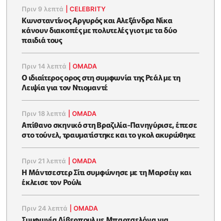
Πριν 9 λεπτά
|
CELEBRITY
Κωνσταντίνος Αργυρός και Αλεξάνδρα Νίκα
κάνουν διακοπές με πολυτελές γιοτ με τα δύο
παιδιά τους
Πριν 14 λεπτά
|
OMADA
Ο ιδιαίτερος ορος στη συμφωνία της Ρεάλ με τη
Λειψία για τον Ντιομαντέ
Πριν 18 λεπτά
|
OMADA
Απίθανο σκηνικό στη Βραζιλία-Πανηγύρισε, έπεσε
στο τούνελ, τραυματίστηκε και το γκολ ακυρώθηκε
Πριν 21 λεπτά
|
OMADA
Η Μάντσεστερ Σίτι συμφώνησε με τη Μαρσέιγ και
έκλεισε τον Ρούλι
Πριν 24 λεπτά
|
OMADA
Συμφωνία Λίβερπουλ με Μπαρτσελόνα για