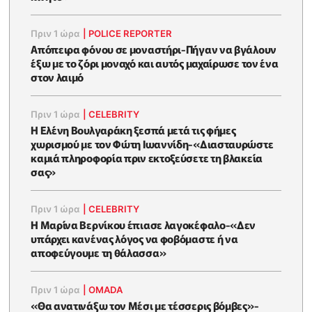
Πριν 1 ώρα
|
POLICE REPORTER
Απόπειρα φόνου σε μοναστήρι-Πήγαν να βγάλουν
έξω με το ζόρι μοναχό και αυτός μαχαίρωσε τον ένα
στον λαιμό
Πριν 1 ώρα
|
CELEBRITY
Η Ελένη Βουλγαράκη ξεσπά μετά τις φήμες
χωρισμού με τον Φώτη Ιωαννίδη-«Διασταυρώστε
καμιά πληροφορία πριν εκτοξεύσετε τη βλακεία
σας»
Πριν 1 ώρα
|
CELEBRITY
Η Μαρίνα Βερνίκου έπιασε λαγοκέφαλο-«Δεν
υπάρχει κανένας λόγος να φοβόμαστε ή να
αποφεύγουμε τη θάλασσα»
Πριν 1 ώρα
|
OMADA
«Θα ανατινάξω τον Μέσι με τέσσερις βόμβες»-