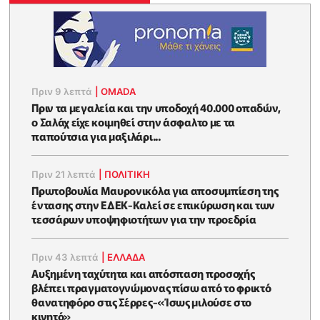
Πριν 9 λεπτά
|
OMADA
Πριν τα μεγαλεία και την υποδοχή 40.000 οπαδών,
ο Σαλάχ είχε κοιμηθεί στην άσφαλτο με τα
παπούτσια για μαξιλάρι...
Πριν 21 λεπτά
|
ΠΟΛΙΤΙΚΗ
Πρωτοβουλία Μαυρονικόλα για αποσυμπίεση της
έντασης στην ΕΔΕΚ-Καλεί σε επικύρωση και των
τεσσάρων υποψηφιοτήτων για την προεδρία
Πριν 43 λεπτά
|
ΕΛΛΑΔΑ
Αυξημένη ταχύτητα και απόσπαση προσοχής
βλέπει πραγματογνώμονας πίσω από το φρικτό
θανατηφόρο στις Σέρρες-«Ίσως μιλούσε στο
κινητό»