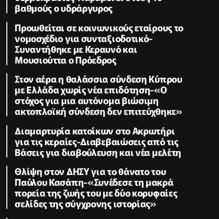
βαθμούς ο υδράργυρος
Προωθείται σε κοινωνικούς εταίρους το
νομοσχέδιο για συνταξιοδοτικό-
Συναντήθηκε με Κεραυνό και
Μουσιούττα ο Πρόεδρος
Στον αέρα η θαλάσσια σύνδεση Κύπρου
με Ελλάδα χωρίς νέα επιδότηση-«Ο
στόχος για μια αυτόνομα βιώσιμη
ακτοπλοϊκή σύνδεση δεν επιτεύχθηκε»
Διαμαρτυρία κατοίκων στο Ακρωτήρι
για τις κεραίες-Διαβεβαιώσεις από τις
Βάσεις για διαβούλευση και νέα μελέτη
Θλίψη στον ΔΗΣΥ για το θάνατο του
Παύλου Κασάπη-«Συνέδεσε τη μακρά
πορεία της ζωής του με δύο κορυφαίες
σελίδες της σύγχρονης ιστορίας»