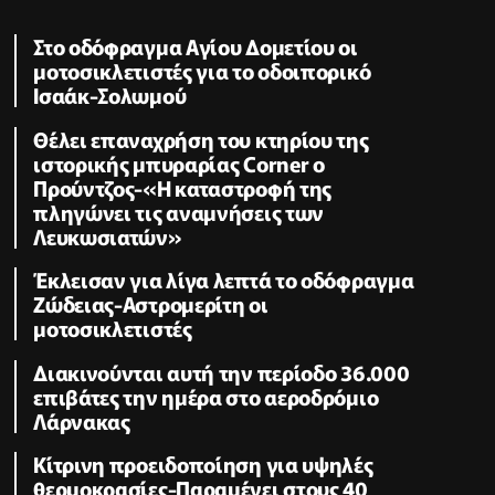
Στο οδόφραγμα Αγίου Δομετίου οι
μοτοσικλετιστές για το οδοιπορικό
Ισαάκ-Σολωμού
Θέλει επαναχρήση του κτηρίου της
ιστορικής μπυραρίας Corner ο
Προύντζος-«Η καταστροφή της
πληγώνει τις αναμνήσεις των
Λευκωσιατών»
Έκλεισαν για λίγα λεπτά το οδόφραγμα
Ζώδειας-Αστρομερίτη οι
μοτοσικλετιστές
Διακινούνται αυτή την περίοδο 36.000
επιβάτες την ημέρα στο αεροδρόμιο
Λάρνακας
Κίτρινη προειδοποίηση για υψηλές
θερμοκρασίες-Παραμένει στους 40