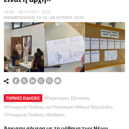
08:50 - 08 ΙΟΥΝΙΟΥ 2026
ΕΝΗΜΕΡΏΘΗΚΕ:
10:14 - 08 ΙΟΥΝΙΟΥ 2026
ΤΟΠΙΚΕΣ ΕΙΔΗΣΕΙΣ
#
Παγκύπριες Εξετάσεις
#
Υπουργείο Παιδείας και Πολιτισμού
#
Αθηνά Μιχαηλίδου
#
Υπουργείο Παιδείας
#
Μαθητές
Άρχισαν σήμερα με το μάθημα των Νέων